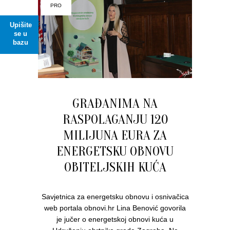
PRO
Upišite
se u
bazu
GRAĐANIMA NA
RASPOLAGANJU 120
MILIJUNA EURA ZA
ENERGETSKU OBNOVU
OBITELJSKIH KUĆA
Savjetnica za energetsku obnovu i osnivačica
web portala obnovi.hr Lina Benović govorila
je jučer o energetskoj obnovi kuća u