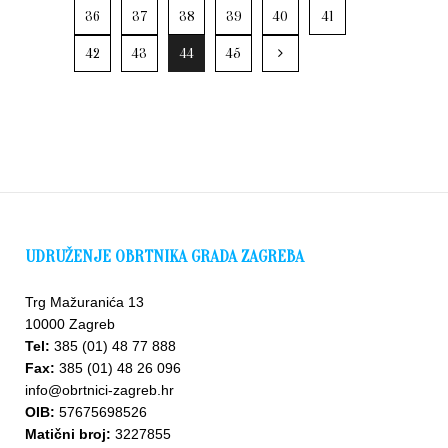
36
37
38
39
40
41
42
43
44
45
UDRUŽENJE OBRTNIKA GRADA ZAGREBA
Trg Mažuranića 13
10000 Zagreb
Tel:
385 (01) 48 77 888
Fax:
385 (01) 48 26 096
info@obrtnici-zagreb.hr
OIB:
57675698526
Matični broj:
3227855