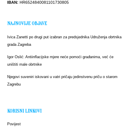
IBAN:
HR6524840081101730805
NAJNOVIJE OBJAVE
Ivica Zanetti po drugi put izabran za predsjednika Udruženja obrtnika
grada Zagreba
Igor Oslić: Antiinflacijske mjere neće pomoći građanima, već će
uništiti male obrtnike
Njegovi suveniri iskovani u vatri pričaju jedinstvenu priču o starom
Zagrebu
KORISNI LINKOVI
Povijest