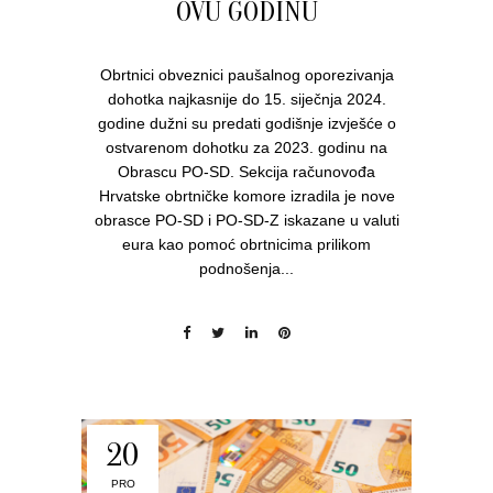
OVU GODINU
Obrtnici obveznici paušalnog oporezivanja
dohotka najkasnije do 15. siječnja 2024.
godine dužni su predati godišnje izvješće o
ostvarenom dohotku za 2023. godinu na
Obrascu PO-SD. Sekcija računovođa
Hrvatske obrtničke komore izradila je nove
obrasce PO-SD i PO-SD-Z iskazane u valuti
eura kao pomoć obrtnicima prilikom
podnošenja...
20
PRO