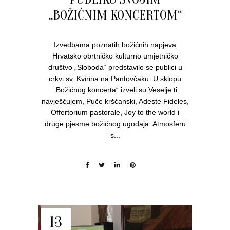
„BOŽIĆNIM KONCERTOM“
Izvedbama poznatih božićnih napjeva
Hrvatsko obrtničko kulturno umjetničko
društvo „Sloboda“ predstavilo se publici u
crkvi sv. Kvirina na Pantovčaku. U sklopu
„Božićnog koncerta“ izveli su Veselje ti
navješćujem, Puče kršćanski, Adeste Fideles,
Offertorium pastorale, Joy to the world i
druge pjesme božićnog ugođaja. Atmosferu
s...
13