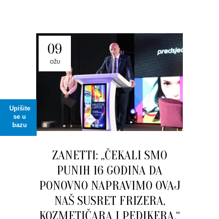
09
OŽU
Upišite
se u
bazu
ZANETTI: „ČEKALI SMO
PUNIH 16 GODINA DA
PONOVNO NAPRAVIMO OVAJ
NAŠ SUSRET FRIZERA,
KOZMETIČARA I PEDIKERA.“