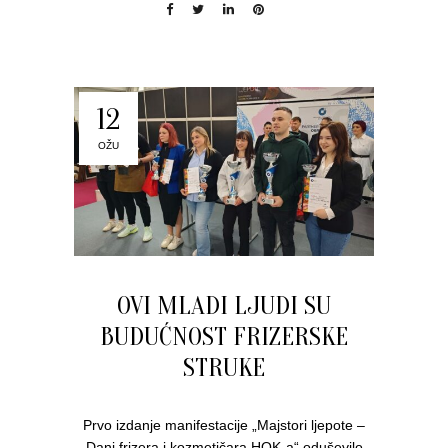
12
OŽU
OVI MLADI LJUDI SU
BUDUĆNOST FRIZERSKE
STRUKE
Prvo izdanje manifestacije „Majstori ljepote –
Dani frizera i kozmetičara HOK-a“ oduševilo