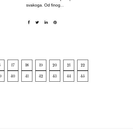
svakoga. Od finog...
6
17
18
19
20
21
22
9
40
41
42
43
44
45