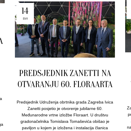
14
SVI
A
PREDSJEDNIK ZANETTI NA
OTVARANJU 60. FLORAARTA
va
Predsjednik Udruženja obrtnika grada Zagreba Ivica
Za
Zanetti posjetio je otvorenje jubilarne 60.
j
p
Međunarodne vrtne izložbe Floraart. U društvu
gradonačelnika Tomislava Tomaševića obišao je
ga
na
paviljon u kojem je izložena i instalacija članica
e