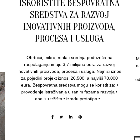
ISKORISTITE BESPOVRATNA
SREDSTVA ZA RAZVOJ
u
INOVATIVNIH PROIZVODA,
PROCESA I USLUGA
Obrtnici, mikro, mala i srednja poduzeća na
Ma
raspolaganju imaju 3,7 milijuna eura za razvoj
od
inovativnih proizvoda, procesa i usluga. Najniži iznos
za pojedini projekt iznosi 26.500, a najviši 70.000
ed
eura. Bespovratna sredstva mogu se koristit za: •
provođenje istraživanja u ranim fazama razvoja •
analizu tržišta • izradu prototipa •...