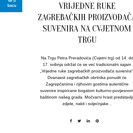
se u
VRIJEDNE RUKE
bazu
ZAGREBAČKIH PROIZVOĐAČ
SUVENIRA NA CVJETNOM
TRGU
Na Trgu Petra Preradovića (Cvjetni trg) od 14. d
17. svibnja održat će se već tradicionalni sajam
„Vrijedne ruke zagrebačkih proizvođača suvenira“
Dvanaest zagrebačkih obrtnika ponudit će
Zagrepčanima i njihovim gostima autentične
suvenire inspirirane bogatom kulturno-povijesno
baštinom našeg grada. Močvarni hrast predstavlj
zdjele, nakit i svijećnjake...