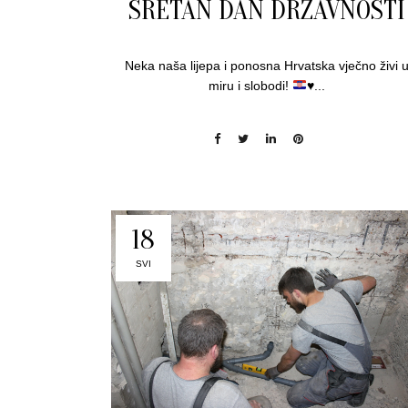
SRETAN DAN DRŽAVNOSTI
Neka naša lijepa i ponosna Hrvatska vječno živi 
miru i slobodi!
♥️
...
18
SVI