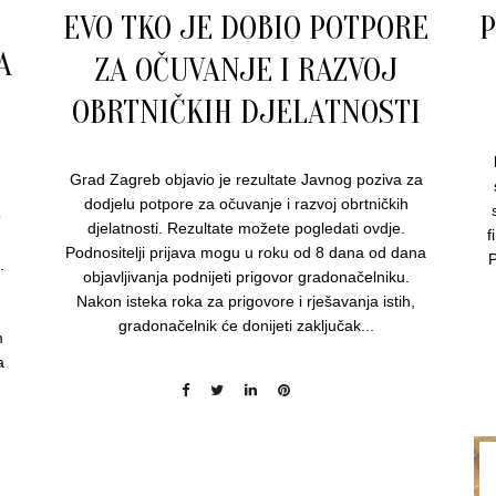
EVO TKO JE DOBIO POTPORE
A
ZA OČUVANJE I RAZVOJ
OBRTNIČKIH DJELATNOSTI
Grad Zagreb objavio je rezultate Javnog poziva za
dodjelu potpore za očuvanje i razvoj obrtničkih
o
djelatnosti. Rezultate možete pogledati ovdje.
f
Podnositelji prijava mogu u roku od 8 dana od dana
P
.
objavljivanja podnijeti prigovor gradonačelniku.
Nakon isteka roka za prigovore i rješavanja istih,
gradonačelnik će donijeti zaključak...
m
a