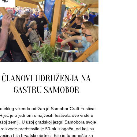
TRA
ČLANOVI UDRUŽENJA NA
GASTRU SAMOBOR
oteklog vikenda održan je Samobor Craft Festival.
Riječ je o jednom o najvećih festivala ove vrste u
ašoj zemlji. U užoj gradskoj jezgri Samobora svoje
proizvode predstavilo je 50-ak izlagača, od koji su
većina bila hrvatski obrtnici. Bilo je tu ponešto za