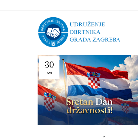
30
SVI