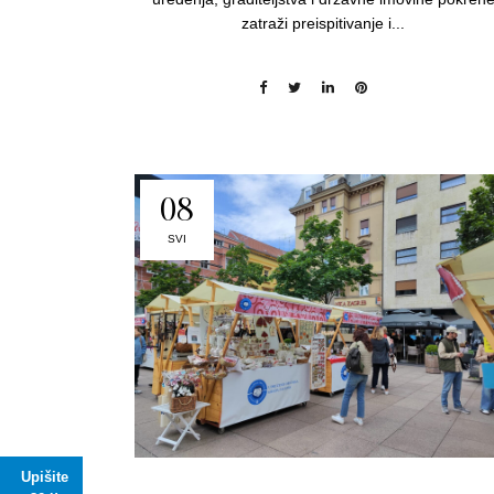
zatraži preispitivanje i...
08
SVI
Upišite