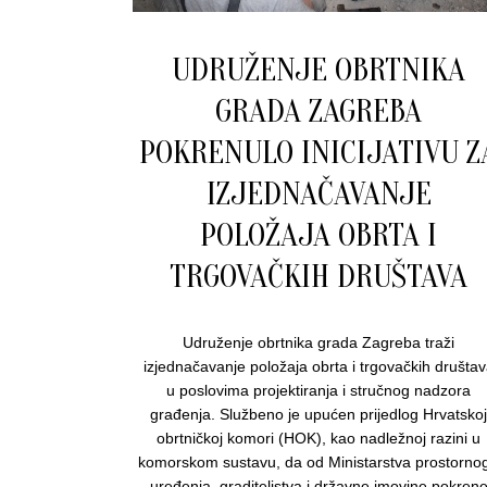
UDRUŽENJE OBRTNIKA
GRADA ZAGREBA
POKRENULO INICIJATIVU Z
IZJEDNAČAVANJE
POLOŽAJA OBRTA I
TRGOVAČKIH DRUŠTAVA
Udruženje obrtnika grada Zagreba traži
izjednačavanje položaja obrta i trgovačkih društa
u poslovima projektiranja i stručnog nadzora
građenja. Službeno je upućen prijedlog Hrvatsko
obrtničkoj komori (HOK), kao nadležnoj razini u
komorskom sustavu, da od Ministarstva prostorno
uređenja, graditeljstva i državne imovine pokren