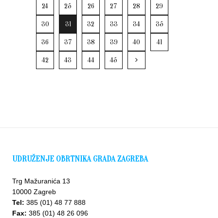
24
25
26
27
28
29
30
31
32
33
34
35
36
37
38
39
40
41
42
43
44
45
UDRUŽENJE OBRTNIKA GRADA ZAGREBA
Trg Mažuranića 13
10000 Zagreb
Tel:
385 (01) 48 77 888
Fax:
385 (01) 48 26 096