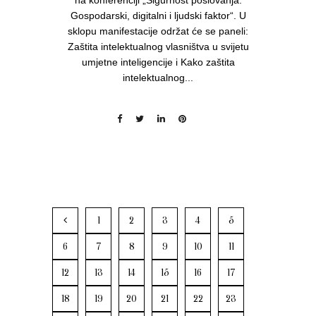
Gospodarski, digitalni i ljudski faktor“. U
sklopu manifestacije održat će se paneli:
Zaštita intelektualnog vlasništva u svijetu
umjetne inteligencije i Kako zaštita
intelektualnog...
1
2
3
4
5
6
7
8
9
10
11
12
13
14
15
16
17
18
19
20
21
22
23