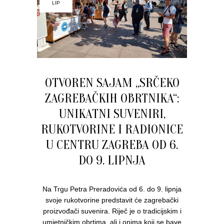
LIP
OTVOREN SAJAM „SRČEKO
ZAGREBAČKIH OBRTNIKA“:
UNIKATNI SUVENIRI,
RUKOTVORINE I RADIONICE
U CENTRU ZAGREBA OD 6.
DO 9. LIPNJA
Na Trgu Petra Preradovića od 6. do 9. lipnja
svoje rukotvorine predstavit će zagrebački
proizvođači suvenira. Riječ je o tradicijskim i
umjetničkim obrtima, ali i onima koji se bave