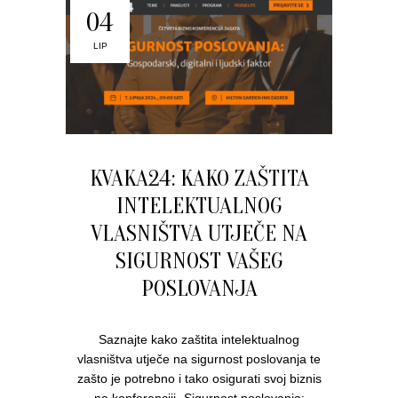
04
LIP
KVAKA24: KAKO ZAŠTITA
INTELEKTUALNOG
VLASNIŠTVA UTJEČE NA
SIGURNOST VAŠEG
POSLOVANJA
Saznajte kako zaštita intelektualnog
vlasništva utječe na sigurnost poslovanja te
zašto je potrebno i tako osigurati svoj biznis
na konferenciji „Sigurnost poslovanja: