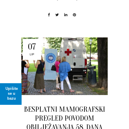
07
LIP
Upišite
se u
bazu
BESPLATNI MAMOGRAFSKI
PREGLED POVODOM
OBILJEŽAVANJA 58. DANA