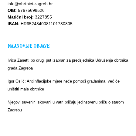
info@obrtnici-zagreb.hr
OIB:
57675698526
Matični broj:
3227855
IBAN:
HR6524840081101730805
NAJNOVIJE OBJAVE
Ivica Zanetti po drugi put izabran za predsjednika Udruženja obrtnika
grada Zagreba
Igor Oslić: Antiinflacijske mjere neće pomoći građanima, već će
uništiti male obrtnike
Njegovi suveniri iskovani u vatri pričaju jedinstvenu priču o starom
Zagrebu