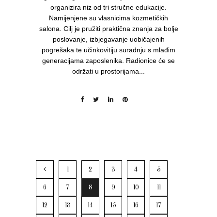
organizira niz od tri stručne edukacije.
Namijenjene su vlasnicima kozmetičkih
salona. Cilj je pružiti praktična znanja za bolje
poslovanje, izbjegavanje uobičajenih
pogrešaka te učinkovitiju suradnju s mlađim
generacijama zaposlenika. Radionice će se
održati u prostorijama...
1
2
3
4
5
6
7
8
9
10
11
12
13
14
15
16
17