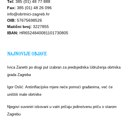
Tel:
385 (01) 48 77 888
Fax:
385 (01) 48 26 096
info@obrtnici-zagreb.hr
OIB:
57675698526
Matični broj:
3227855
IBAN:
HR6524840081101730805
NAJNOVIJE OBJAVE
Ivica Zanetti po drugi put izabran za predsjednika Udruženja obrtnika
grada Zagreba
Igor Oslić: Antiinflacijske mjere neće pomoći građanima, već će
uništiti male obrtnike
Njegovi suveniri iskovani u vatri pričaju jedinstvenu priču o starom
Zagrebu