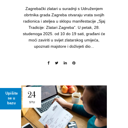
Zagrebački zlatari u suradnji s Udruženjem
obrtnika grada Zagreba otvaraju vrata svojih
radionica i ateljea u sklopu manifestacije „Sjaj
Tradicije: Zlatari Zagreba“. U petak, 28.
studenoga 2025. od 10 do 19 sati, građani će
moći zaviriti u svijet zlatarskog umijeća,
upoznati majstore i doživjeti dio...
24
Upišite
se u
STU
bazu