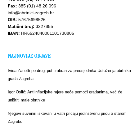
Fax:
385 (01) 48 26 096
info@obrtnici-zagreb.hr
OIB:
57675698526
Matični broj:
3227855
IBAN:
HR6524840081101730805
NAJNOVIJE OBJAVE
Ivica Zanetti po drugi put izabran za predsjednika Udruženja obrtnika
grada Zagreba
Igor Oslić: Antiinflacijske mjere neće pomoći građanima, već će
uništiti male obrtnike
Njegovi suveniri iskovani u vatri pričaju jedinstvenu priču o starom
Zagrebu