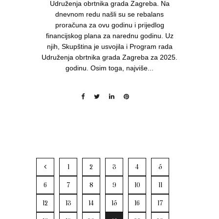
Udruženja obrtnika grada Zagreba. Na
dnevnom redu našli su se rebalans
proračuna za ovu godinu i prijedlog
financijskog plana za narednu godinu. Uz
njih, Skupština je usvojila i Program rada
Udruženja obrtnika grada Zagreba za 2025.
godinu. Osim toga, najviše...
1
2
3
4
5
6
7
8
9
10
11
12
13
14
15
16
17