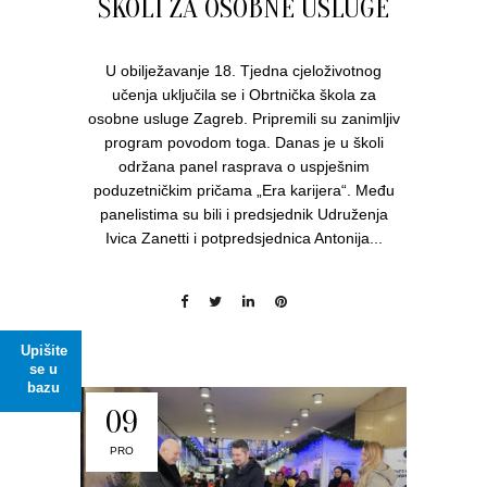
ŠKOLI ZA OSOBNE USLUGE
U obilježavanje 18. Tjedna cjeloživotnog
učenja uključila se i Obrtnička škola za
osobne usluge Zagreb. Pripremili su zanimljiv
program povodom toga. Danas je u školi
održana panel rasprava o uspješnim
poduzetničkim pričama „Era karijera“. Među
panelistima su bili i predsjednik Udruženja
Ivica Zanetti i potpredsjednica Antonija...
Upišite
se u
bazu
09
PRO