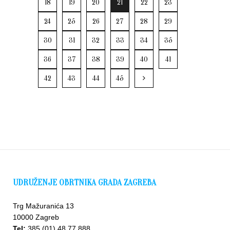
18
19
20
21
22
23
24
25
26
27
28
29
30
31
32
33
34
35
36
37
38
39
40
41
42
43
44
45
UDRUŽENJE OBRTNIKA GRADA ZAGREBA
Trg Mažuranića 13
10000 Zagreb
Tel:
385 (01) 48 77 888