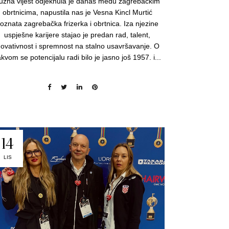
užna vijest odjeknula je danas među zagrebačkim
obrtnicima, napustila nas je Vesna Kincl Murtić
oznata zagrebačka frizerka i obrtnica. Iza njezine
uspješne karijere stajao je predan rad, talent,
novativnost i spremnost na stalno usavršavanje. O
kvom se potencijalu radi bilo je jasno još 1957. i...
14
LIS