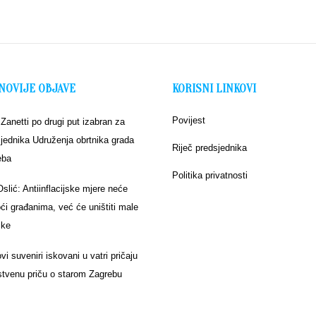
NOVIJE OBJAVE
KORISNI LINKOVI
Povijest
 Zanetti po drugi put izabran za
jednika Udruženja obrtnika grada
Riječ predsjednika
eba
Politika privatnosti
Oslić: Antiinflacijske mjere neće
i građanima, već će uništiti male
ike
vi suveniri iskovani u vatri pričaju
stvenu priču o starom Zagrebu