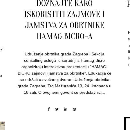
DOZNAJTE KAKO
ISKORISTITI ZAJMOVE I
JAMSTVA ZA OBRTNIKE
H
HAMAG BICRO-A
e
t“
f
Udruženje obrtnika grada Zagreba i Sekcija
k
consulting usluga u suradnji s Hamag-Bicro
n
organiziraju interaktivnu prezentaciju "HAMAG-
BICRO zajmovi i jamstva za obrtnike". Edukacija će
be
se održati u svečanoj dvorani Udruženja obrtnika
grada Zagreba, Trg Mažuranića 13, 24. listopada u
18 sati. O ovoj temi govorit će predstavnici...