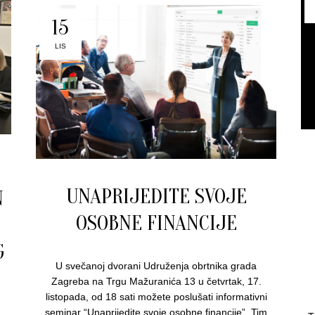
15
LIS
UNAPRIJEDITE SVOJE
N
OSOBNE FINANCIJE
G
U svečanoj dvorani Udruženja obrtnika grada
Zagreba na Trgu Mažuranića 13 u četvrtak, 17.
listopada, od 18 sati možete poslušati informativni
seminar “Unaprijedite svoje osobne financije”. Tim