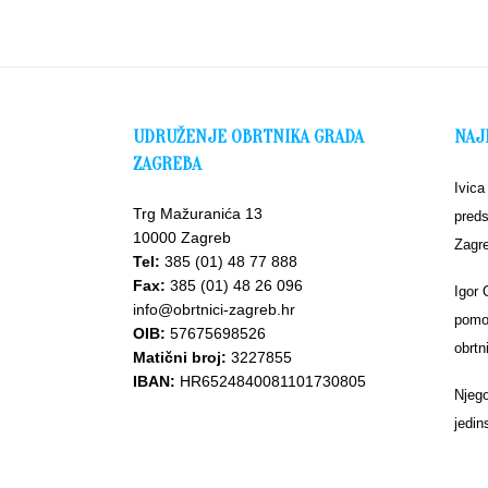
UDRUŽENJE OBRTNIKA GRADA
NAJ
ZAGREBA
Ivica
Trg Mažuranića 13
preds
10000 Zagreb
Zagr
Tel:
385 (01) 48 77 888
Fax:
385 (01) 48 26 096
Igor 
info@obrtnici-zagreb.hr
pomoć
OIB:
57675698526
obrtn
Matični broj:
3227855
IBAN:
HR6524840081101730805
Njego
jedin