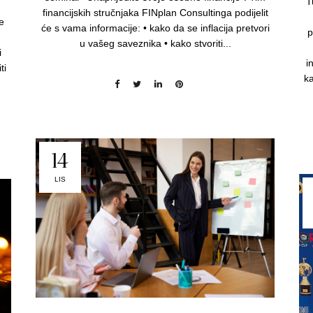
T
financijskih stručnjaka FINplan Consultinga podijelit
e
će s vama informacije: • kako da se inflacija pretvori
p
u vašeg saveznika • kako stvoriti...
i
i
ti
ka
14
LIS