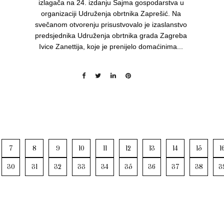
izlagača na 24. izdanju Sajma gospodarstva u
organizaciji Udruženja obrtnika Zaprešić. Na
svečanom otvorenju prisustvovalo je izaslanstvo
predsjednika Udruženja obrtnika grada Zagreba
Ivice Zanettija, koje je prenijelo domaćinima...
7
8
9
10
11
12
13
14
15
1
30
31
32
33
34
35
36
37
38
3