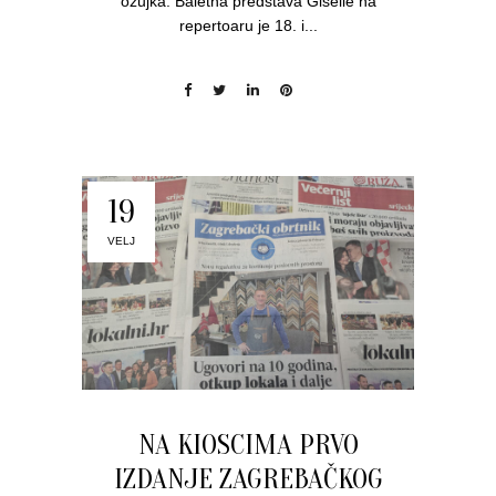
ožujka. Baletna predstava Giselle na
repertoaru je 18. i...
19
VELJ
NA KIOSCIMA PRVO
IZDANJE ZAGREBAČKOG