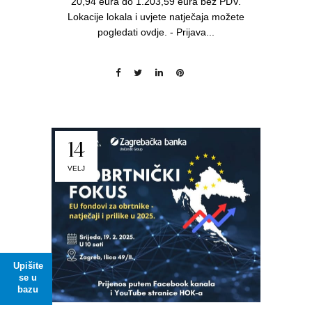
20,94 eura do 1.203,59 eura bez PDV.
Lokacije lokala i uvjete natječaja možete
pogledati ovdje. - Prijava...
14
VELJ
Upišite
se u
bazu