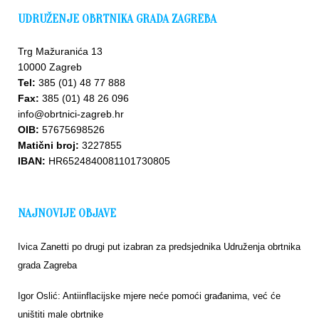
UDRUŽENJE OBRTNIKA GRADA ZAGREBA
Trg Mažuranića 13
10000 Zagreb
Tel:
385 (01) 48 77 888
Fax:
385 (01) 48 26 096
info@obrtnici-zagreb.hr
OIB:
57675698526
Matični broj:
3227855
IBAN:
HR6524840081101730805
NAJNOVIJE OBJAVE
Ivica Zanetti po drugi put izabran za predsjednika Udruženja obrtnika
grada Zagreba
Igor Oslić: Antiinflacijske mjere neće pomoći građanima, već će
uništiti male obrtnike