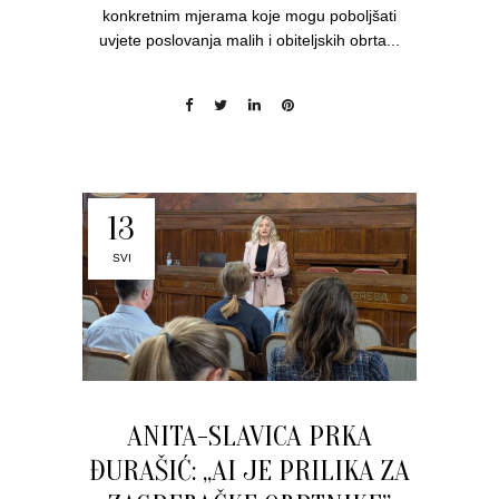
konkretnim mjerama koje mogu poboljšati
uvjete poslovanja malih i obiteljskih obrta...
13
SVI
ANITA-SLAVICA PRKA
ĐURAŠIĆ: „AI JE PRILIKA ZA