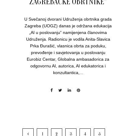
ZAGREBAČKE OBRTNIKE”
U Svečanoj dvorani Udruženja obrtnika grada
Zagreba (UOGZ) danas je održana edukacija
„AI u poslovanju“ namijenjena članovima
Udruženja. Radionicu je vodila Anita-Slavica
Prka Đurašić, vlasnica obrta za poduku,
prevođenje i savjetovanja u poslovanju
Eurobiz Centar, Globalna ambasadorica za
odgovornu AI, autorica, AI edukatorica i
konzultantica,...
1
2
3
4
5