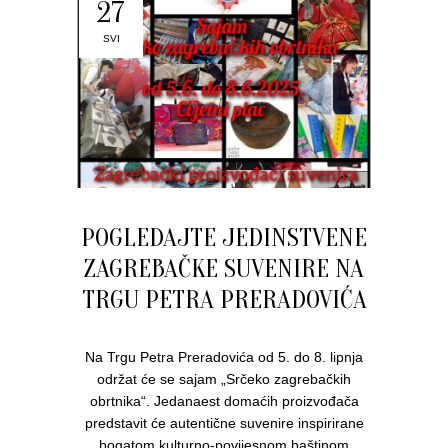
27
SVI
POGLEDAJTE JEDINSTVENE
ZAGREBAČKE SUVENIRE NA
TRGU PETRA PRERADOVIĆA
Na Trgu Petra Preradovića od 5. do 8. lipnja
održat će se sajam „Srčeko zagrebačkih
obrtnika“. Jedanaest domaćih proizvođača
predstavit će autentične suvenire inspirirane
bogatom kulturno-povijesnom baštinom