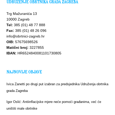
UDRUŽENJE OBRTNIKA GRADA ZAGREBA
Trg Mažuranića 13
10000 Zagreb
Tel:
385 (01) 48 77 888
Fax:
385 (01) 48 26 096
info@obrtnici-zagreb.hr
OIB:
57675698526
Matični broj:
3227855
IBAN:
HR6524840081101730805
NAJNOVIJE OBJAVE
Ivica Zanetti po drugi put izabran za predsjednika Udruženja obrtnika
grada Zagreba
Igor Oslić: Antiinflacijske mjere neće pomoći građanima, već će
uništiti male obrtnike