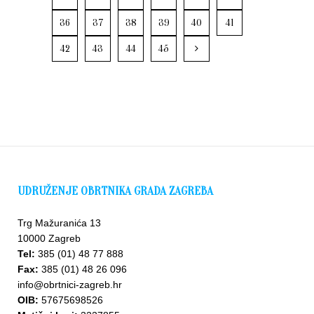
36
37
38
39
40
41
42
43
44
45
UDRUŽENJE OBRTNIKA GRADA ZAGREBA
Trg Mažuranića 13
10000 Zagreb
Tel:
385 (01) 48 77 888
Fax:
385 (01) 48 26 096
info@obrtnici-zagreb.hr
OIB:
57675698526