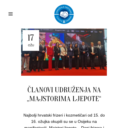
17
OŽU
ČLANOVI UDRUŽENJA NA
„MAJSTORIMA LJEPOTE“
Najbolji hrvatski frizeri i kozmetičari od 15. do
16. ožujka okupili su se u Osijeku na
manifestaciji „Majstori ljepote – Dani frizera i