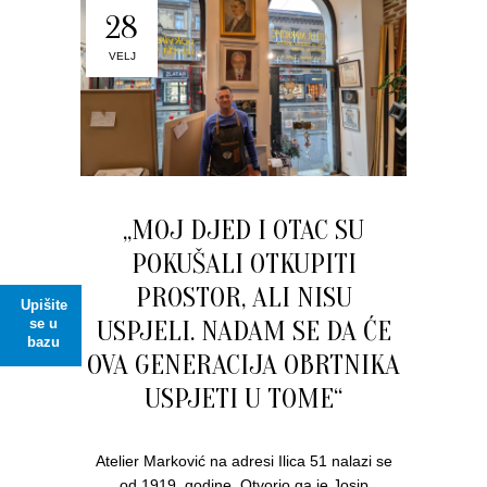
28
VELJ
„MOJ DJED I OTAC SU
POKUŠALI OTKUPITI
PROSTOR, ALI NISU
Upišite
USPJELI. NADAM SE DA ĆE
se u
bazu
OVA GENERACIJA OBRTNIKA
USPJETI U TOME“
Atelier Marković na adresi Ilica 51 nalazi se
od 1919. godine. Otvorio ga je Josip