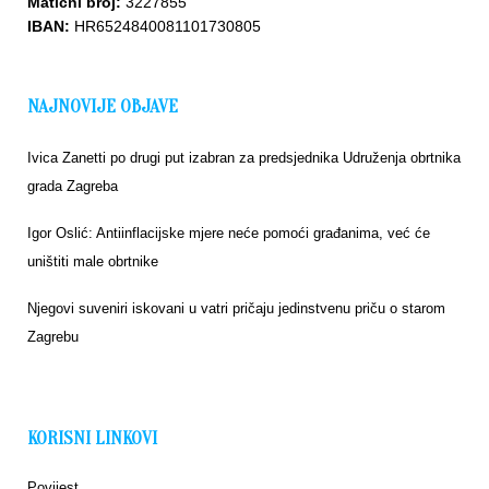
Matični broj:
3227855
IBAN:
HR6524840081101730805
NAJNOVIJE OBJAVE
Ivica Zanetti po drugi put izabran za predsjednika Udruženja obrtnika
grada Zagreba
Igor Oslić: Antiinflacijske mjere neće pomoći građanima, već će
uništiti male obrtnike
Njegovi suveniri iskovani u vatri pričaju jedinstvenu priču o starom
Zagrebu
KORISNI LINKOVI
Povijest