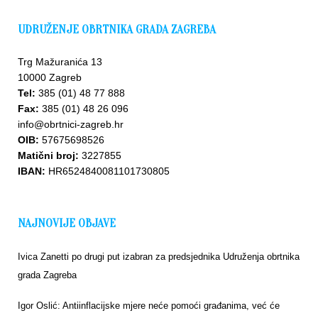
UDRUŽENJE OBRTNIKA GRADA ZAGREBA
Trg Mažuranića 13
10000 Zagreb
Tel:
385 (01) 48 77 888
Fax:
385 (01) 48 26 096
info@obrtnici-zagreb.hr
OIB:
57675698526
Matični broj:
3227855
IBAN:
HR6524840081101730805
NAJNOVIJE OBJAVE
Ivica Zanetti po drugi put izabran za predsjednika Udruženja obrtnika
grada Zagreba
Igor Oslić: Antiinflacijske mjere neće pomoći građanima, već će