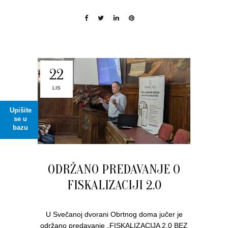
22
LIS
Upišite
se u
bazu
ODRŽANO PREDAVANJE O
FISKALIZACIJI 2.0
U Svečanoj dvorani Obrtnog doma jučer je
održano predavanje „FISKALIZACIJA 2.0 BEZ