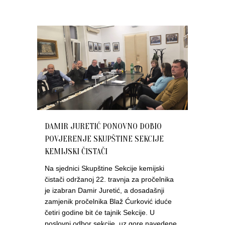
DAMIR JURETIĆ PONOVNO DOBIO
POVJERENJE SKUPŠTINE SEKCIJE
KEMIJSKI ČISTAČI
Na sjednici Skupštine Sekcije kemijski
čistači održanoj 22. travnja za pročelnika
je izabran Damir Juretić, a dosadašnji
zamjenik pročelnika Blaž Ćurković iduće
četiri godine bit će tajnik Sekcije. U
poslovni odbor sekcije, uz gore navedene,