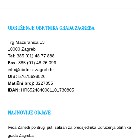
UDRUŽENJE OBRTNIKA GRADA ZAGREBA
Trg Mažuranića 13
10000 Zagreb
Tel:
385 (01) 48 77 888
Fax:
385 (01) 48 26 096
info@obrtnici-zagreb.hr
OIB:
57675698526
Matični broj:
3227855
IBAN:
HR6524840081101730805
NAJNOVIJE OBJAVE
Ivica Zanetti po drugi put izabran za predsjednika Udruženja obrtnika
grada Zagreba