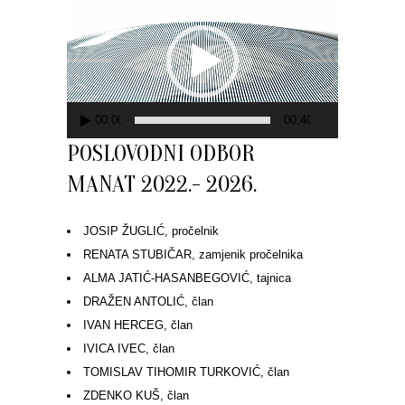
videozapisa
00:00
00:40
POSLOVODNI ODBOR
MANAT 2022.- 2026.
JOSIP ŽUGLIĆ, pročelnik
RENATA STUBIČAR, zamjenik pročelnika
ALMA JATIĆ-HASANBEGOVIĆ, tajnica
DRAŽEN ANTOLIĆ, član
IVAN HERCEG, član
IVICA IVEC, član
TOMISLAV TIHOMIR TURKOVIĆ, član
ZDENKO KUŠ, član