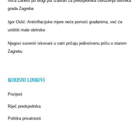
Ivica Zanetti po drugi put izabran za predsjednika Udruženja obrtnika
grada Zagreba
Igor Oslić: Antiinflacijske mjere neće pomoći građanima, već će
uništiti male obrtnike
Njegovi suveniri iskovani u vatri pričaju jedinstvenu priču o starom
Zagrebu
KORISNI LINKOVI
Povijest
Riječ predsjednika
Politika privatnosti