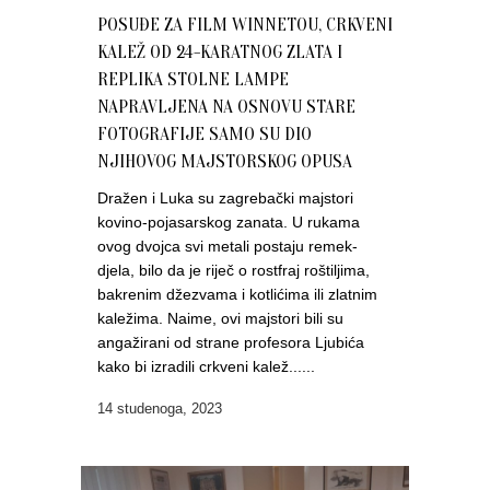
POSUĐE ZA FILM WINNETOU, CRKVENI
KALEŽ OD 24-KARATNOG ZLATA I
REPLIKA STOLNE LAMPE
NAPRAVLJENA NA OSNOVU STARE
FOTOGRAFIJE SAMO SU DIO
NJIHOVOG MAJSTORSKOG OPUSA
Dražen i Luka su zagrebački majstori
kovino-pojasarskog zanata. U rukama
ovog dvojca svi metali postaju remek-
djela, bilo da je riječ o rostfraj roštiljima,
bakrenim džezvama i kotlićima ili zlatnim
kaležima. Naime, ovi majstori bili su
angažirani od strane profesora Ljubića
kako bi izradili crkveni kalež......
14 studenoga, 2023