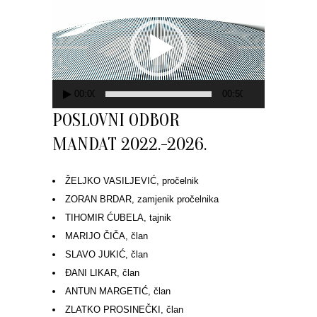
videozapisa
00:00
00:50
POSLOVNI ODBOR
MANDAT 2022.-2026.
ŽELJKO VASILJEVIĆ, pročelnik
ZORAN BRDAR, zamjenik pročelnika
TIHOMIR ĆUBELA, tajnik
MARIJO ČIČA, član
SLAVO JUKIĆ, član
ĐANI LIKAR, član
ANTUN MARGETIĆ, član
ZLATKO PROSINEČKI, član