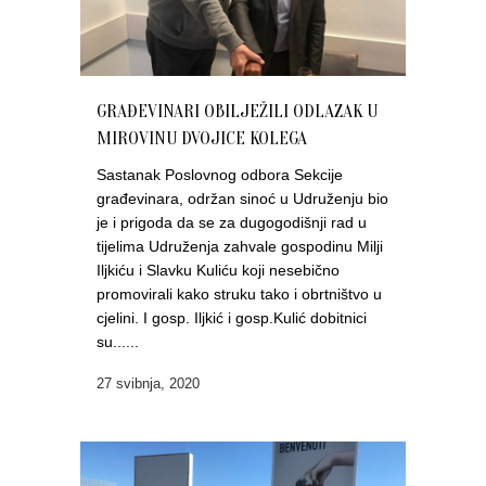
GRAĐEVINARI OBILJEŽILI ODLAZAK U
MIROVINU DVOJICE KOLEGA
Sastanak Poslovnog odbora Sekcije
građevinara, održan sinoć u Udruženju bio
je i prigoda da se za dugogodišnji rad u
tijelima Udruženja zahvale gospodinu Milji
Iljkiću i Slavku Kuliću koji nesebično
promovirali kako struku tako i obrtništvo u
cjelini. I gosp. Iljkić i gosp.Kulić dobitnici
su......
27 svibnja, 2020