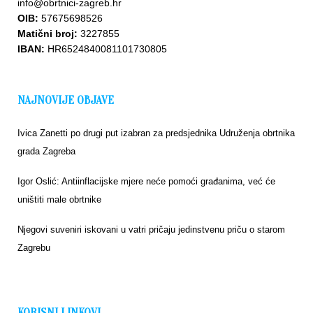
info@obrtnici-zagreb.hr
OIB:
57675698526
Matični broj:
3227855
IBAN:
HR6524840081101730805
NAJNOVIJE OBJAVE
Ivica Zanetti po drugi put izabran za predsjednika Udruženja obrtnika
grada Zagreba
Igor Oslić: Antiinflacijske mjere neće pomoći građanima, već će
uništiti male obrtnike
Njegovi suveniri iskovani u vatri pričaju jedinstvenu priču o starom
Zagrebu
KORISNI LINKOVI