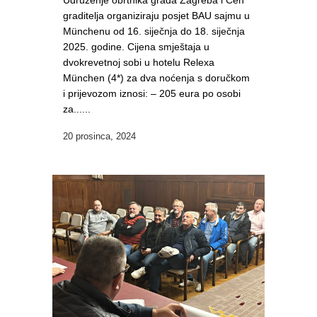
Udruženje obrtnika grada Zagreba i Ceh
graditelja organiziraju posjet BAU sajmu u
Münchenu od 16. siječnja do 18. siječnja
2025. godine. Cijena smještaja u
dvokrevetnoj sobi u hotelu Relexa
München (4*) za dva noćenja s doručkom
i prijevozom iznosi: – 205 eura po osobi
za......
20 prosinca, 2024