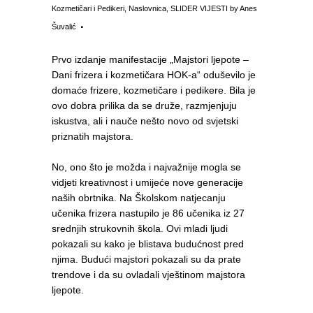
Kozmetičari i Pedikeri
,
Naslovnica
,
SLIDER VIJESTI
by
Anes
Šuvalić
Prvo izdanje manifestacije „Majstori ljepote –
Dani frizera i kozmetičara HOK-a“ oduševilo je
domaće frizere, kozmetičare i pedikere. Bila je
ovo dobra prilika da se druže, razmjenjuju
iskustva, ali i nauče nešto novo od svjetski
priznatih majstora.
No, ono što je možda i najvažnije mogla se
vidjeti kreativnost i umijeće nove generacije
naših obrtnika. Na Školskom natjecanju
učenika frizera nastupilo je 86 učenika iz 27
srednjih strukovnih škola. Ovi mladi ljudi
pokazali su kako je blistava budućnost pred
njima. Budući majstori pokazali su da prate
trendove i da su ovladali vještinom majstora
ljepote.