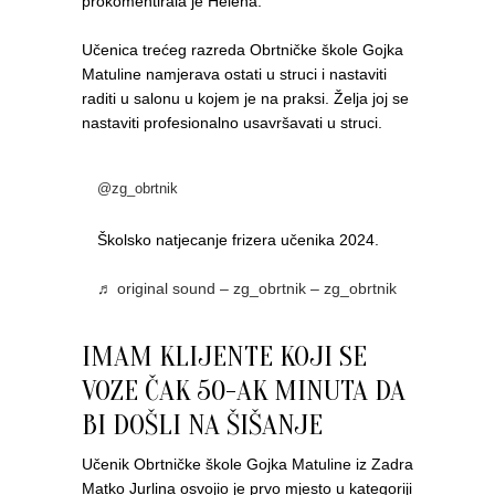
prokomentirala je Helena.
Učenica trećeg razreda Obrtničke škole Gojka
Matuline namjerava ostati u struci i nastaviti
raditi u salonu u kojem je na praksi. Želja joj se
nastaviti profesionalno usavršavati u struci.
@zg_obrtnik
Školsko natjecanje frizera učenika 2024.
♬ original sound – zg_obrtnik – zg_obrtnik
IMAM KLIJENTE KOJI SE
VOZE ČAK 50-AK MINUTA DA
BI DOŠLI NA ŠIŠANJE
Učenik Obrtničke škole Gojka Matuline iz Zadra
Matko Jurlina osvojio je prvo mjesto u kategoriji