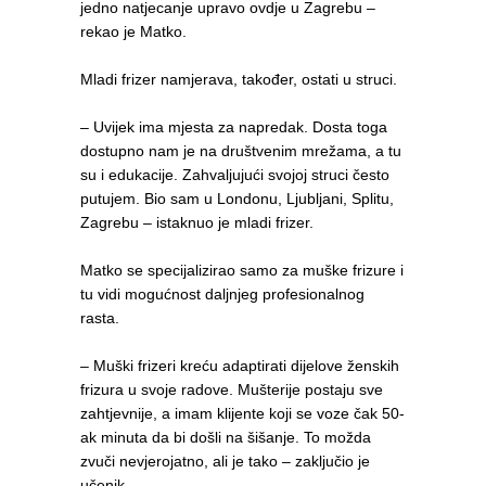
jedno natjecanje upravo ovdje u Zagrebu –
rekao je Matko.
Mladi frizer namjerava, također, ostati u struci.
– Uvijek ima mjesta za napredak. Dosta toga
dostupno nam je na društvenim mrežama, a tu
su i edukacije. Zahvaljujući svojoj struci često
putujem. Bio sam u Londonu, Ljubljani, Splitu,
Zagrebu – istaknuo je mladi frizer.
Matko se specijalizirao samo za muške frizure i
tu vidi mogućnost daljnjeg profesionalnog
rasta.
– Muški frizeri kreću adaptirati dijelove ženskih
frizura u svoje radove. Mušterije postaju sve
zahtjevnije, a imam klijente koji se voze čak 50-
ak minuta da bi došli na šišanje. To možda
zvuči nevjerojatno, ali je tako – zaključio je
učenik.