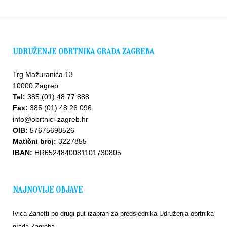
UDRUŽENJE OBRTNIKA GRADA ZAGREBA
Trg Mažuranića 13
10000 Zagreb
Tel:
385 (01) 48 77 888
Fax:
385 (01) 48 26 096
info@obrtnici-zagreb.hr
OIB:
57675698526
Matični broj:
3227855
IBAN:
HR6524840081101730805
NAJNOVIJE OBJAVE
Ivica Zanetti po drugi put izabran za predsjednika Udruženja obrtnika
grada Zagreba