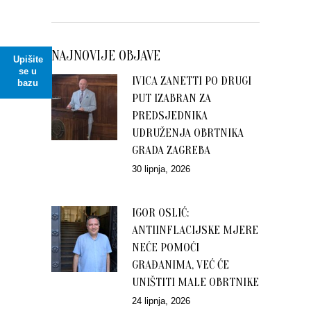
NAJNOVIJE OBJAVE
Upišite
se u
IVICA ZANETTI PO DRUGI
bazu
PUT IZABRAN ZA
PREDSJEDNIKA
UDRUŽENJA OBRTNIKA
GRADA ZAGREBA
30 lipnja, 2026
IGOR OSLIĆ:
ANTIINFLACIJSKE MJERE
NEĆE POMOĆI
GRAĐANIMA, VEĆ ĆE
UNIŠTITI MALE OBRTNIKE
24 lipnja, 2026