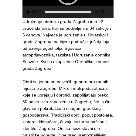
00:00
04:28
Udruženje obrtnika grada Zagreba ima 22
tisuće članova, koji su podijeljeni u 34 sekcije i
6 cehova. Najveće je udruženje u Hrvatskoj i
gradu Zagrebu, na čijem području još djeluju
udruženja ugostitelja, trgovaca,
autoprijevoznika, taksista i Udruženje obrtnika
Sesvete. Svi su okupljeni u Obrtničkoj komori
grada Zagreba.
Obrti su jedan od najvećih generatora radnih
mjesta u Zagrebu. Mikro i mali poduzetnici, u
koje se ubrajaju i obrtnici, zapošljavaju preko
50 posto svih zaposlenih u Zagrebu, što ih čini
glavnom pokretačkom snagom gradskog
gospodarstva. Tradicijski obrti, poput postolara,
zlatara i klobučara, čuvaju kulturnu baštinu i
identitet Zagreba. Oni su neizostavni dio
turističke ponude i čine grad prepoznatljivim.