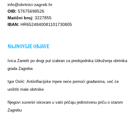
info@obrtnici-zagreb.hr
OIB:
57675698526
Matični broj:
3227855
IBAN:
HR6524840081101730805
NAJNOVIJE OBJAVE
Ivica Zanetti po drugi put izabran za predsjednika Udruženja obrtnika
grada Zagreba
Igor Oslić: Antiinflacijske mjere neće pomoći građanima, već će
uništiti male obrtnike
Njegovi suveniri iskovani u vatri pričaju jedinstvenu priču o starom
Zagrebu