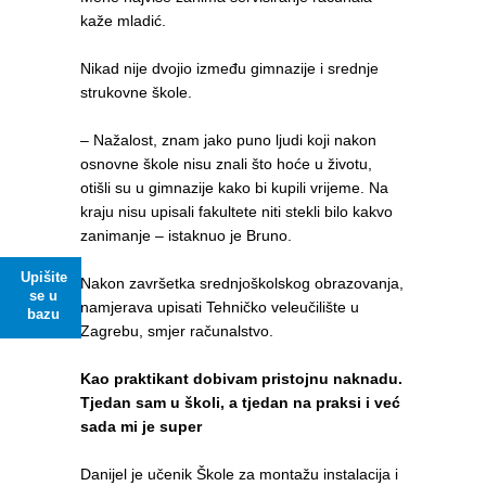
kaže mladić.
Nikad nije dvojio između gimnazije i srednje
strukovne škole.
– Nažalost, znam jako puno ljudi koji nakon
osnovne škole nisu znali što hoće u životu,
otišli su u gimnazije kako bi kupili vrijeme. Na
kraju nisu upisali fakultete niti stekli bilo kakvo
zanimanje – istaknuo je Bruno.
Upišite
Nakon završetka srednjoškolskog obrazovanja,
se u
namjerava upisati Tehničko veleučilište u
bazu
Zagrebu, smjer računalstvo.
Kao praktikant dobivam pristojnu naknadu.
Tjedan sam u školi, a tjedan na praksi i već
sada mi je super
Danijel je učenik Škole za montažu instalacija i