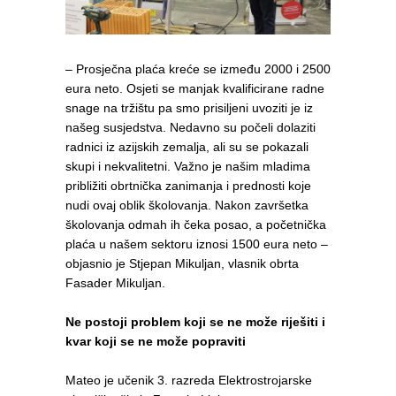
– Prosječna plaća kreće se između 2000 i 2500
eura neto. Osjeti se manjak kvalificirane radne
snage na tržištu pa smo prisiljeni uvoziti je iz
našeg susjedstva. Nedavno su počeli dolaziti
radnici iz azijskih zemalja, ali su se pokazali
skupi i nekvalitetni. Važno je našim mladima
približiti obrtnička zanimanja i prednosti koje
nudi ovaj oblik školovanja. Nakon završetka
školovanja odmah ih čeka posao, a početnička
plaća u našem sektoru iznosi 1500 eura neto –
objasnio je Stjepan Mikuljan, vlasnik obrta
Fasader Mikuljan.
Ne postoji problem koji se ne može riješiti i
kvar koji se ne može popraviti
Mateo je učenik 3. razreda Elektrostrojarske