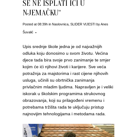
SE NE ISPLATI IĆI U
NJEMAČKU“
Posted at 08:39h
in
Naslovnica
,
SLIDER VIJESTI
by
Anes
Šuvalić
Upis srednje škole jedna je od najvažnijih
odluka koju donosimo u svom životu. Većina
djece tada bira svoje prvo zanimanje te smjer
kojim će ići njihovi životi i karijere. Sve veća
potražnja za majstorima i rast cijene njihovih
usluga, učinili su obrtnička zanimanja
privlačnim mladim ljudima. Napravljen je i veliki
iskorak u školskim programima strukovnog
obrazovanja, koji su prilagođeni vremenu i
potrebama tržišta rada te uključuju pristup
najnovijim tehnologijama i metodama rada.