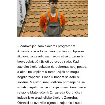
– Zadovoljan sam školom i programom.
Atmosfera je odlična, kao i profesori. Tijekom
školovanja zavolio sam svoju struku, želim biti
krovopokrivač i živjeti od svoga rada. Kad
završim školu pokušat ću pokrenuti svoj posao,
a ako i ne uspijem u tome uvijek se mogu
negdje zaposliti. Plaće u našem sektoru su
solidne. Majstori imaju odlična primanja pa se
isplati ulagati u svoje znanje i usavršavati se –
rekao je Matej učenik 2. razreda Obrtničke i
industrijske graditeljske škole u Zagrebu.
Obrtnici se sve više cijene u zajednici i nude