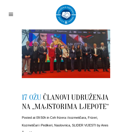
17 OŽU
ČLANOVI UDRUŽENJA
NA „MAJSTORIMA LJEPOTE“
Posted at 09:50h
in
Ceh frizera i kozmetičara
,
Frizeri
,
Kozmetičari i Pedikeri
,
Naslovnica
,
SLIDER VIJESTI
by
Anes