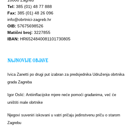
10000 Zagreb
Tel:
385 (01) 48 77 888
Fax:
385 (01) 48 26 096
info@obrtnici-zagreb.hr
OIB:
57675698526
Matični broj:
3227855
IBAN:
HR6524840081101730805
NAJNOVIJE OBJAVE
Ivica Zanetti po drugi put izabran za predsjednika Udruženja obrtnika
grada Zagreba
Igor Oslić: Antiinflacijske mjere neće pomoći građanima, već će
uništiti male obrtnike
Njegovi suveniri iskovani u vatri pričaju jedinstvenu priču o starom
Zagrebu