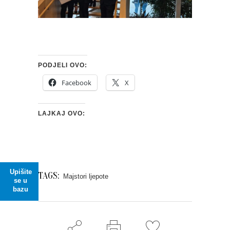
PODJELI OVO:
Facebook
X
LAJKAJ OVO:
Upišite
TAGS:
Majstori ljepote
se u
bazu