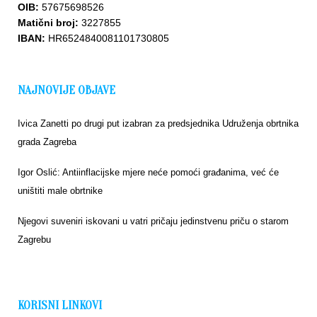
OIB:
57675698526
Matični broj:
3227855
IBAN:
HR6524840081101730805
NAJNOVIJE OBJAVE
Ivica Zanetti po drugi put izabran za predsjednika Udruženja obrtnika
grada Zagreba
Igor Oslić: Antiinflacijske mjere neće pomoći građanima, već će
uništiti male obrtnike
Njegovi suveniri iskovani u vatri pričaju jedinstvenu priču o starom
Zagrebu
KORISNI LINKOVI