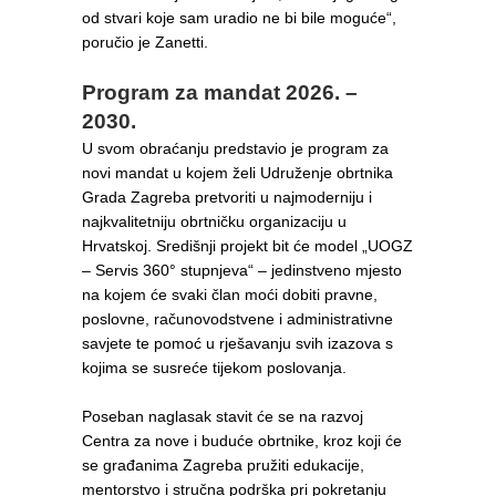
od stvari koje sam uradio ne bi bile moguće“,
poručio je Zanetti.
Program za mandat 2026. –
2030.
U svom obraćanju predstavio je program za
novi mandat u kojem želi Udruženje obrtnika
Grada Zagreba pretvoriti u najmoderniju i
najkvalitetniju obrtničku organizaciju u
Hrvatskoj. Središnji projekt bit će model „UOGZ
– Servis 360° stupnjeva“ – jedinstveno mjesto
na kojem će svaki član moći dobiti pravne,
poslovne, računovodstvene i administrativne
savjete te pomoć u rješavanju svih izazova s
kojima se susreće tijekom poslovanja.
Poseban naglasak stavit će se na razvoj
Centra za nove i buduće obrtnike, kroz koji će
se građanima Zagreba pružiti edukacije,
mentorstvo i stručna podrška pri pokretanju