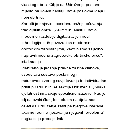
vlastitog obrta. Cilj je da Udruženje postane
mjesto na kojem nastaju nove poslovne ideje i
novi obrtnici.
Zanetti je najavio i posebnu pažnju očuvanju
tradicijskih obrta. „Želimo ih uvesti u novo
moderno razdoblje digitalizacije i novih
tehnologija te ih povezati sa modernim
obrtničkim zanimanjima, kako bismo zajedno
napravili moćnu zagrebačku obrtničku priču“,
istaknuo je.
Planirano je jačanje pravne zaštite članova,
uspostava sustava poslovnog i
računovodstvenog savjetovanja te individualan
pristup radu svih 34 sekcije Udruženja. „Svaka
djelatnost ima svoje specifične izazove. Naš je
cilj da svaki član, bez obzira na djelatnost,
osjeti da Udruženje zastupa njegove interese i
aktivno radi na rješavanju njegovih problema“,
naglasio je predsjednik.