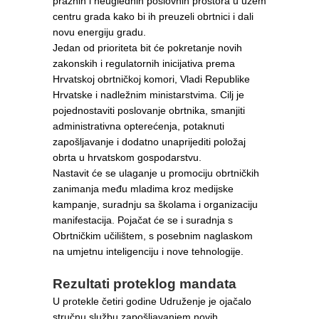
praznih i neuglednih poslovnih prostora u užem
centru grada kako bi ih preuzeli obrtnici i dali
novu energiju gradu.
Jedan od prioriteta bit će pokretanje novih
zakonskih i regulatornih inicijativa prema
Hrvatskoj obrtničkoj komori, Vladi Republike
Hrvatske i nadležnim ministarstvima. Cilj je
pojednostaviti poslovanje obrtnika, smanjiti
administrativna opterećenja, potaknuti
zapošljavanje i dodatno unaprijediti položaj
obrta u hrvatskom gospodarstvu.
Nastavit će se ulaganje u promociju obrtničkih
zanimanja među mladima kroz medijske
kampanje, suradnju sa školama i organizaciju
manifestacija. Pojačat će se i suradnja s
Obrtničkim učilištem, s posebnim naglaskom
na umjetnu inteligenciju i nove tehnologije.
Rezultati proteklog mandata
U protekle četiri godine Udruženje je ojačalo
stručnu službu zapošljavanjem novih