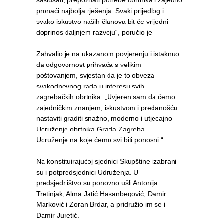
saslušati, prepoznati potrebe obrtnika i zajedno
pronaći najbolja rješenja. Svaki prijedlog i
svako iskustvo naših članova bit će vrijedni
doprinos daljnjem razvoju“, poručio je.
Zahvalio je na ukazanom povjerenju i istaknuo
da odgovornost prihvaća s velikim
poštovanjem, svjestan da je to obveza
svakodnevnog rada u interesu svih
zagrebačkih obrtnika. „Uvjeren sam da ćemo
zajedničkim znanjem, iskustvom i predanošću
nastaviti graditi snažno, moderno i utjecajno
Udruženje obrtnika Grada Zagreba –
Udruženje na koje ćemo svi biti ponosni.“
Na konstituirajućoj sjednici Skupštine izabrani
su i potpredsjednici Udruženja. U
predsjedništvo su ponovno ušli Antonija
Tretinjak, Alma Jatić Hasanbegović, Damir
Marković i Zoran Brdar, a pridružio im se i
Damir Juretić.