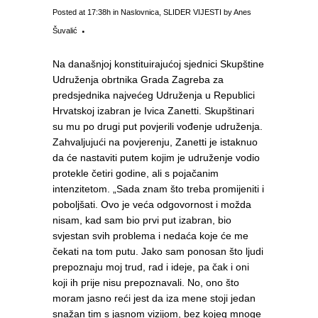
Posted at 17:38h
in
Naslovnica
,
SLIDER VIJESTI
by
Anes
Šuvalić
Na današnjoj konstituirajućoj sjednici Skupštine
Udruženja obrtnika Grada Zagreba za
predsjednika najvećeg Udruženja u Republici
Hrvatskoj izabran je Ivica Zanetti. Skupštinari
su mu po drugi put povjerili vođenje udruženja.
Zahvaljujući na povjerenju, Zanetti je istaknuo
da će nastaviti putem kojim je udruženje vodio
protekle četiri godine, ali s pojačanim
intenzitetom. „Sada znam što treba promijeniti i
poboljšati. Ovo je veća odgovornost i možda
nisam, kad sam bio prvi put izabran, bio
svjestan svih problema i nedaća koje će me
čekati na tom putu. Jako sam ponosan što ljudi
prepoznaju moj trud, rad i ideje, pa čak i oni
koji ih prije nisu prepoznavali. No, ono što
moram jasno reći jest da iza mene stoji jedan
snažan tim s jasnom vizijom, bez kojeg mnoge