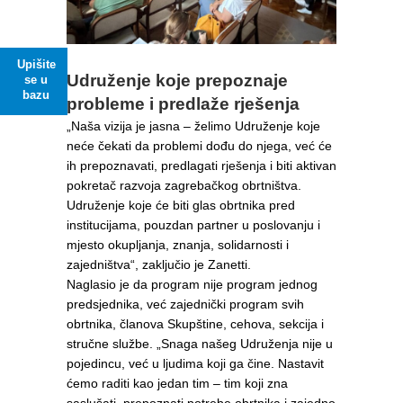
Upišite
Udruženje koje prepoznaje
se u
bazu
probleme i predlaže rješenja
„Naša vizija je jasna – želimo Udruženje koje
neće čekati da problemi dođu do njega, već će
ih prepoznavati, predlagati rješenja i biti aktivan
pokretač razvoja zagrebačkog obrtništva.
Udruženje koje će biti glas obrtnika pred
institucijama, pouzdan partner u poslovanju i
mjesto okupljanja, znanja, solidarnosti i
zajedništva“, zaključio je Zanetti.
Naglasio je da program nije program jednog
predsjednika, već zajednički program svih
obrtnika, članova Skupštine, cehova, sekcija i
stručne službe. „Snaga našeg Udruženja nije u
pojedincu, već u ljudima koji ga čine. Nastavit
ćemo raditi kao jedan tim – tim koji zna