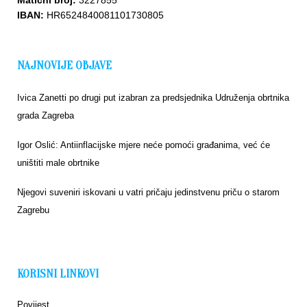
Matični broj:
3227855
IBAN:
HR6524840081101730805
NAJNOVIJE OBJAVE
Ivica Zanetti po drugi put izabran za predsjednika Udruženja obrtnika
grada Zagreba
Igor Oslić: Antiinflacijske mjere neće pomoći građanima, već će
uništiti male obrtnike
Njegovi suveniri iskovani u vatri pričaju jedinstvenu priču o starom
Zagrebu
KORISNI LINKOVI
Povijest