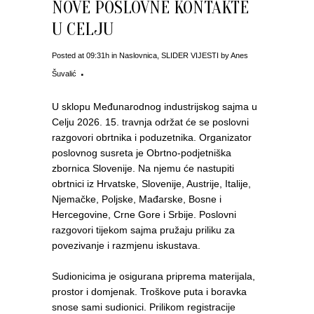
NOVE POSLOVNE KONTAKTE
U CELJU
Posted at 09:31h
in
Naslovnica
,
SLIDER VIJESTI
by
Anes
Šuvalić
U sklopu Međunarodnog industrijskog sajma u
Celju 2026. 15. travnja održat će se poslovni
razgovori obrtnika i poduzetnika. Organizator
poslovnog susreta je Obrtno-podjetniška
zbornica Slovenije. Na njemu će nastupiti
obrtnici iz Hrvatske, Slovenije, Austrije, Italije,
Njemačke, Poljske, Mađarske, Bosne i
Hercegovine, Crne Gore i Srbije. Poslovni
razgovori tijekom sajma pružaju priliku za
povezivanje i razmjenu iskustava.
Sudionicima je osigurana priprema materijala,
prostor i domjenak. Troškove puta i boravka
snose sami sudionici. Prilikom registracije