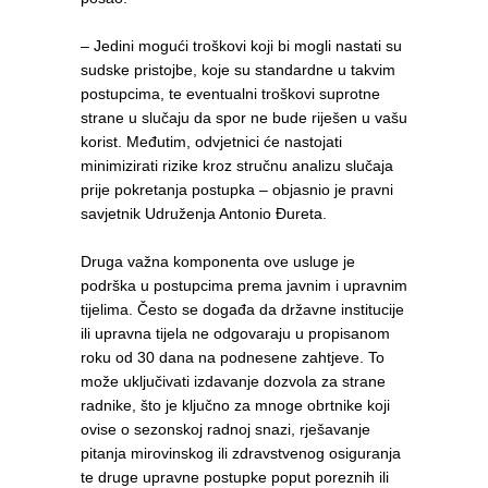
– Jedini mogući troškovi koji bi mogli nastati su
sudske pristojbe, koje su standardne u takvim
postupcima, te eventualni troškovi suprotne
strane u slučaju da spor ne bude riješen u vašu
korist. Međutim, odvjetnici će nastojati
minimizirati rizike kroz stručnu analizu slučaja
prije pokretanja postupka – objasnio je pravni
savjetnik Udruženja Antonio Đureta.
Druga važna komponenta ove usluge je
podrška u postupcima prema javnim i upravnim
tijelima. Često se događa da državne institucije
ili upravna tijela ne odgovaraju u propisanom
roku od 30 dana na podnesene zahtjeve. To
može uključivati izdavanje dozvola za strane
radnike, što je ključno za mnoge obrtnike koji
ovise o sezonskoj radnoj snazi, rješavanje
pitanja mirovinskog ili zdravstvenog osiguranja
te druge upravne postupke poput poreznih ili