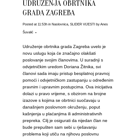
UDRUŽENJA OBRTNIKA
GRADA ZAGREBA
Posted at 11:53h
in
Naslovnica
,
SLIDER VIJESTI
by
Anes
Šuvalić
Udruženje obrtnika grada Zagreba uvelo je
novu uslugu koja će značajno olakšati
poslovanje svojim članovima. U suradnji s
odvjetničkim uredom Doriana Žitnika, svi
članovi sada imaju pristup besplatnoj pravnoj
pomoći i odvjetničkom zastupanju u određenim
pravnim i upravnim postupcima. Ova inicijativa
dolazi u pravo vrijeme, s obzirom na brojne
izazove s kojima se obrtnici suočavaju u
današnjem poslovnom okruženju, poput
kašnjenja u plaćanjima ili administrativnih
prepreka. Cilj je osigurati da nijedan član ne
bude prepušten sam sebi u rješavanju
problema koji utiču na njihovu poslovnu