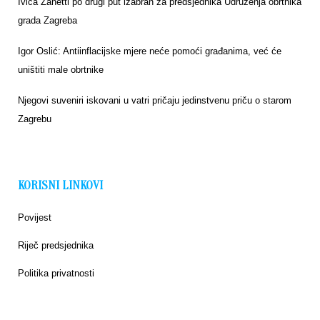
Ivica Zanetti po drugi put izabran za predsjednika Udruženja obrtnika
grada Zagreba
Igor Oslić: Antiinflacijske mjere neće pomoći građanima, već će
uništiti male obrtnike
Njegovi suveniri iskovani u vatri pričaju jedinstvenu priču o starom
Zagrebu
KORISNI LINKOVI
Povijest
Riječ predsjednika
Politika privatnosti