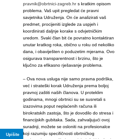
pravnik@obrtnici-zagreb.hr
s kratkim opisom
problema. Vaš upit pregledat će pravni
savjetnika Udruženja. On će analizirati vaš
predmet, procijeniti izglede za uspjeh i
koordinirati daljnje korake s odvjetničkim
uredom. Svaki član bit će povratno kontaktiran
unutar kratkog roka, obično u roku od nekoliko
dana, i obaviješten o poduzetim mjerama. Ovo
osigurava transparentnost i brzinu, što je
ključno za efikasno rješavanje problema.
– Ova nova usluga nije samo pravna podrška,
već i strateški korak Udruženja prema boljoj
pravnoj zaštiti naših članova. U proteklim
godinama, mnogi obrtnici su se susretali s
izazovima poput neplaćenih računa ili
birokratskih zastoja, što je dovodilo do stresa i
financijskih gubitaka. Sada, zahvaljujući ovoj
suradnji, možete se osloniti na profesionalce
koji razumiju specifičnosti obrtničkog
Upišite