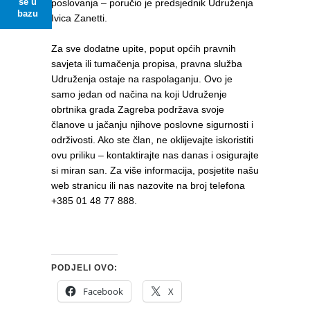
se u
poslovanja – poručio je predsjednik Udruženja
bazu
Ivica Zanetti.
Za sve dodatne upite, poput općih pravnih
savjeta ili tumačenja propisa, pravna služba
Udruženja ostaje na raspolaganju. Ovo je
samo jedan od načina na koji Udruženje
obrtnika grada Zagreba podržava svoje
članove u jačanju njihove poslovne sigurnosti i
održivosti. Ako ste član, ne oklijevajte iskoristiti
ovu priliku – kontaktirajte nas danas i osigurajte
si miran san. Za više informacija, posjetite našu
web stranicu ili nas nazovite na broj telefona
+385 01 48 77 888.
PODJELI OVO:
Facebook
X