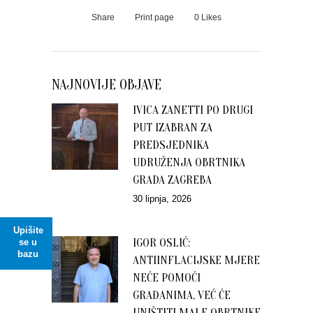
Share
Print page
0
Likes
NAJNOVIJE OBJAVE
IVICA ZANETTI PO DRUGI
PUT IZABRAN ZA
PREDSJEDNIKA
UDRUŽENJA OBRTNIKA
GRADA ZAGREBA
30 lipnja, 2026
Upišite
IGOR OSLIĆ:
se u
bazu
ANTIINFLACIJSKE MJERE
NEĆE POMOĆI
GRAĐANIMA, VEĆ ĆE
UNIŠTITI MALE OBRTNIKE