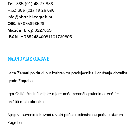
Tel:
385 (01) 48 77 888
Fax:
385 (01) 48 26 096
info@obrtnici-zagreb.hr
OIB:
57675698526
Matični broj:
3227855
IBAN:
HR6524840081101730805
NAJNOVIJE OBJAVE
Ivica Zanetti po drugi put izabran za predsjednika Udruženja obrtnika
grada Zagreba
Igor Oslić: Antiinflacijske mjere neće pomoći građanima, već će
uništiti male obrtnike
Njegovi suveniri iskovani u vatri pričaju jedinstvenu priču o starom
Zagrebu