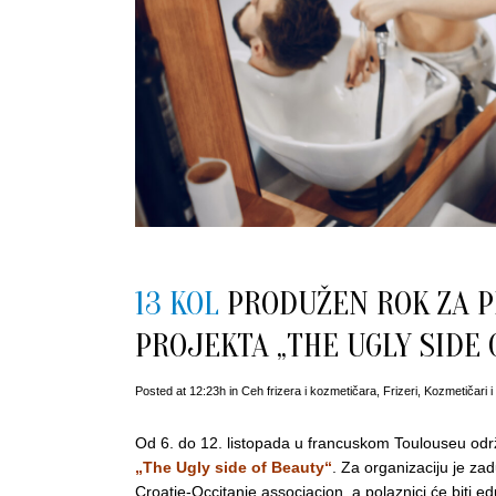
13 KOL
PRODUŽEN ROK ZA P
PROJEKTA „THE UGLY SIDE 
Posted at 12:23h
in
Ceh frizera i kozmetičara
,
Frizeri
,
Kozmetičari i
Od 6. do 12. listopada u francuskom Toulouseu održ
„The Ugly side of Beauty“
. Za organizaciju je z
Croatie-Occitanie associacion, a polaznici će biti ed