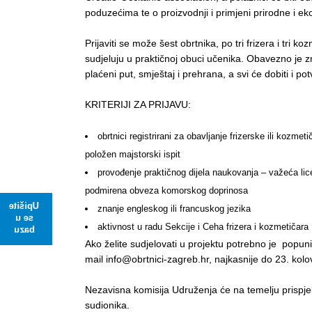
poduzećima te o proizvodnji i primjeni prirodne i e
Prijaviti se može šest obrtnika, po tri frizera i tri k
sudjeluju u praktičnoj obuci učenika. Obavezno je zn
plaćeni put, smještaj i prehrana, a svi će dobiti i p
KRITERIJI ZA PRIJAVU:
obrtnici registrirani za obavljanje frizerske ili kozme
položen majstorski ispit
provođenje praktičnog dijela naukovanja – važeća li
podmirena obveza komorskog doprinosa
Upišite
znanje engleskog ili francuskog jezika
se u
aktivnost u radu Sekcije i Ceha frizera i kozmetičara
bazu
Ako želite sudjelovati u projektu potrebno je popuniti
mail info@obrtnici-zagreb.hr, najkasnije do 23. kolo
Nezavisna komisija Udruženja će na temelju prispjelih 
sudionika.