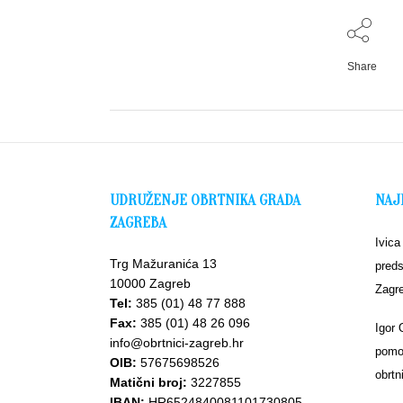
Share
UDRUŽENJE OBRTNIKA GRADA
NAJ
ZAGREBA
Ivica
Trg Mažuranića 13
preds
10000 Zagreb
Zagr
Tel:
385 (01) 48 77 888
Fax:
385 (01) 48 26 096
Igor 
info@obrtnici-zagreb.hr
pomoć
OIB:
57675698526
obrtn
Matični broj:
3227855
IBAN:
HR6524840081101730805