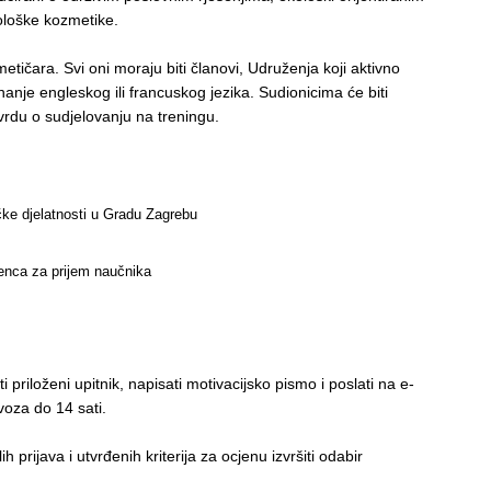
kološke kozmetike.
ozmetičara. Svi oni moraju biti članovi, Udruženja koji aktivno
anje engleskog ili francuskog jezika. Sudionicima će biti
otvrdu o sudjelovanju na treningu.
tičke djelatnosti u Gradu Zagrebu
cenca za prijem naučnika
 priloženi upitnik, napisati motivacijsko pismo i poslati na e-
voza do 14 sati.
prijava i utvrđenih kriterija za ocjenu izvršiti odabir