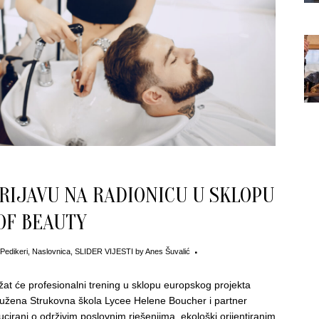
RIJAVU NA RADIONICU U SKLOPU
OF BEAUTY
 Pedikeri
,
Naslovnica
,
SLIDER VIJESTI
by
Anes Šuvalić
at će profesionalni trening u sklopu europskog projekta
adužena Strukovna škola Lycee Helene Boucher i partner
ucirani o održivim poslovnim rješenjima, ekološki orijentiranim