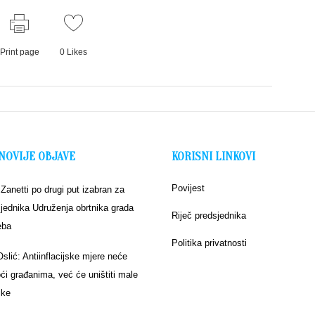
Print page
0
Likes
NOVIJE OBJAVE
KORISNI LINKOVI
Povijest
 Zanetti po drugi put izabran za
jednika Udruženja obrtnika grada
Riječ predsjednika
eba
Politika privatnosti
Oslić: Antiinflacijske mjere neće
i građanima, već će uništiti male
ike