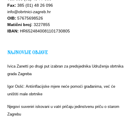
Fax:
385 (01) 48 26 096
info@obrtnici-zagreb.hr
OIB:
57675698526
Matični broj:
3227855
IBAN:
HR6524840081101730805
NAJNOVIJE OBJAVE
Ivica Zanetti po drugi put izabran za predsjednika Udruženja obrtnika
grada Zagreba
Igor Oslić: Antiinflacijske mjere neće pomoći građanima, već će
uništiti male obrtnike
Njegovi suveniri iskovani u vatri pričaju jedinstvenu priču o starom
Zagrebu