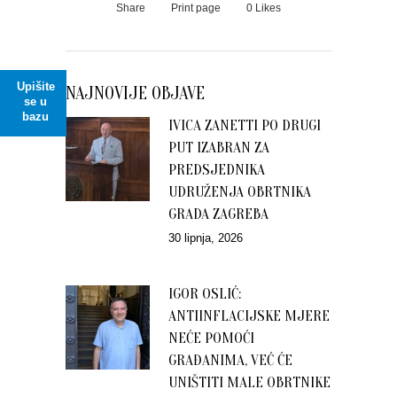
Share
Print page
0
Likes
Upišite
NAJNOVIJE OBJAVE
se u
bazu
IVICA ZANETTI PO DRUGI
PUT IZABRAN ZA
PREDSJEDNIKA
UDRUŽENJA OBRTNIKA
GRADA ZAGREBA
30 lipnja, 2026
IGOR OSLIĆ:
ANTIINFLACIJSKE MJERE
NEĆE POMOĆI
GRAĐANIMA, VEĆ ĆE
UNIŠTITI MALE OBRTNIKE