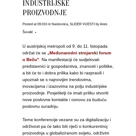
INDUSTRIJSKE
PROIZVODNJE
Posted at 09:01h
in
Naslovnica
,
SLIDER VIJESTI
by
Anes
Šuvalić
U austrijskoj metropoli od 9. do 11. listopada
održat će se
„Međunarodni strojarski forum
u Beču“
. Na manifestaciji će sudjelovati
predstavnici iz gospodarstva, znanosti i politike,
a bit će to i dobra prilika kako bi raspravili i
upoznali se s najnovijim trendovima,
inovacijama i izazovima na polju industrijske
proizvodnje. Posjetitelji će imati priliku stvoriti
nove poslovne kontakte i osnovu za buduću
poslovnu suradnju.
Teme konferencije vezane su za digitalizaciju i
održivost pa će tako biti riječi o konkurentnoj
proizvodnja u globaliziranom svijetu, održivim