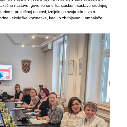
praktične nastave, govorile su o francuskom sustavu srednjeg
ice u praktičnoj nastavi, iznijele su svoja iskustva s
rodne i ekološke kozmetike, kao i o zbrinjavanju ambalaže