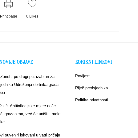
Print page
0
Likes
NOVIJE OBJAVE
KORISNI LINKOVI
Povijest
 Zanetti po drugi put izabran za
jednika Udruženja obrtnika grada
Riječ predsjednika
eba
Politika privatnosti
Oslić: Antiinflacijske mjere neće
i građanima, već će uništiti male
ike
vi suveniri iskovani u vatri pričaju