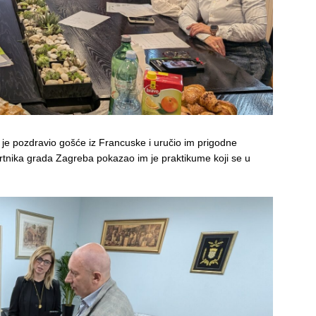
ji je pozdravio gošće iz Francuske i uručio im prigodne
rtnika grada Zagreba pokazao im je praktikume koji se u