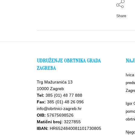
Share
UDRUŽENJE OBRTNIKA GRADA
NAJ
ZAGREBA
Ivica
Trg Mažuranića 13
preds
10000 Zagreb
Zagr
Tel:
385 (01) 48 77 888
Fax:
385 (01) 48 26 096
Igor 
info@obrtnici-zagreb.hr
pomoć
OIB:
57675698526
obrtn
Matični broj:
3227855
IBAN:
HR6524840081101730805
Njego