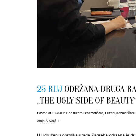
25 RUJ
ODRŽANA DRUGA RA
„THE UGLY SIDE OF BEAUTY
Posted at 13:46h
in
Ceh frizera i kozmetičara
,
Frizeri
,
Kozmetičari i
Anes Šuvalić
U Udruženju obrtnika grada Zagreba održana je drug