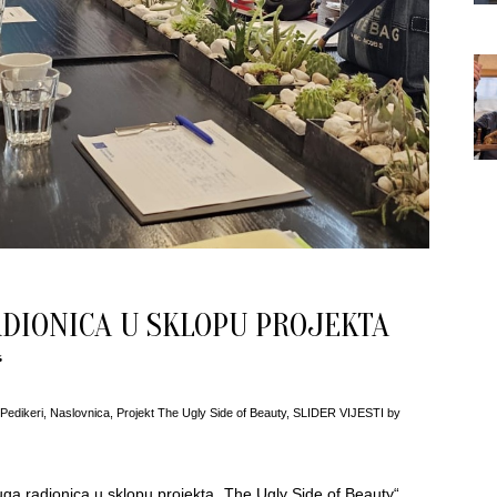
DIONICA U SKLOPU PROJEKTA
“
 Pedikeri
,
Naslovnica
,
Projekt The Ugly Side of Beauty
,
SLIDER VIJESTI
by
a radionica u sklopu projekta „The Ugly Side of Beauty“.