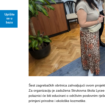
Upišite
se u
bazu
Šest zagrebačkih obrtnica zahvaljujući ovom projek
Za organizaciju je zadužena Strukovna škola Lycee 
polaznici će biti educirani o održivim poslovnim rješ
primjeni prirodne i ekološke kozmetike.