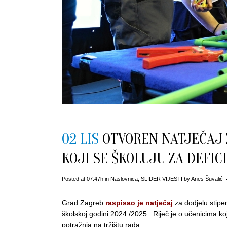
02 LIS
OTVOREN NATJEČAJ 
KOJI SE ŠKOLUJU ZA DEFI
Posted at 07:47h
in
Naslovnica
,
SLIDER VIJESTI
by
Anes Šuvalić
Grad Zagreb
raspisao je natječaj
za dodjelu stipen
školskoj godini 2024./2025.. Riječ je o učenicima ko
potražnja na tržištu rada.