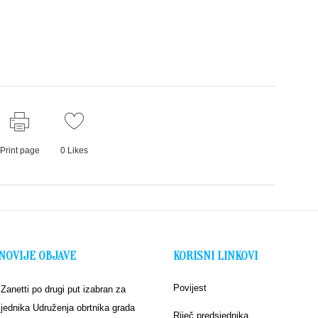
Print page
0
Likes
NOVIJE OBJAVE
KORISNI LINKOVI
Povijest
 Zanetti po drugi put izabran za
jednika Udruženja obrtnika grada
Riječ predsjednika