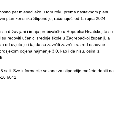
odnosno pet mjeseci ako u tom roku prema nastavnom planu
vni plan korisnika Stipendije, računajući od 1. rujna 2024.
i su državljani i imaju prebivalište u Republici Hrvatskoj te su
i su redoviti učenici srednje škole u Zagrebačkoj županiji, a
n od uvjeta je i taj da su završili završni razred osnovne
prosjekom ocjena najmanje 3,0, kao i da nisu, osim iz
i.
 15 sati. Sve informacije vezane za stipendije možete dobiti na
 616 6041.