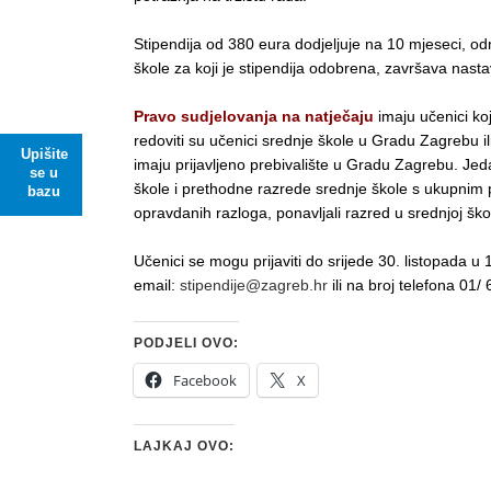
Stipendija od 380 eura dodjeljuje na 10 mjeseci, 
škole za koji je stipendija odobrena, završava nasta
Pravo sudjelovanja na natječaju
imaju učenici koj
redoviti su učenici srednje škole u Gradu Zagrebu il
Upišite
imaju prijavljeno prebivalište u Gradu Zagrebu. Jeda
se u
škole i prethodne razrede srednje škole s ukupnim 
bazu
opravdanih razloga, ponavljali razred u srednjoj škol
Učenici se mogu prijaviti do srijede 30. listopada u
email:
stipendije@zagreb.hr
ili na broj telefona 01/
PODJELI OVO:
Facebook
X
LAJKAJ OVO: