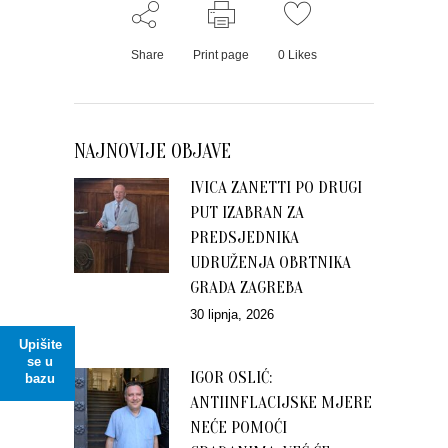
Share
Print page
0
Likes
NAJNOVIJE OBJAVE
IVICA ZANETTI PO DRUGI
PUT IZABRAN ZA
PREDSJEDNIKA
UDRUŽENJA OBRTNIKA
GRADA ZAGREBA
30 lipnja, 2026
Upišite
se u
IGOR OSLIĆ:
bazu
ANTIINFLACIJSKE MJERE
NEĆE POMOĆI