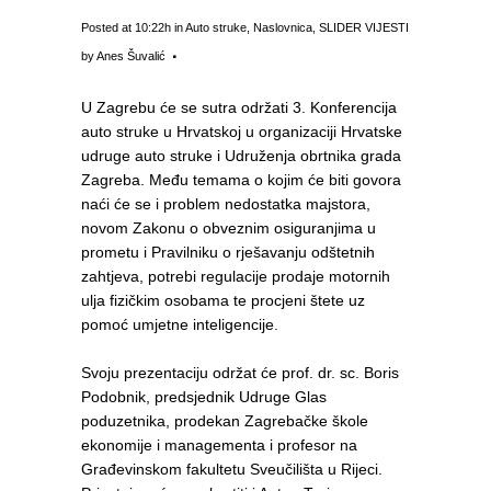
Posted at 10:22h
in
Auto struke
,
Naslovnica
,
SLIDER VIJESTI
by
Anes Šuvalić
U Zagrebu će se sutra održati 3. Konferencija
auto struke u Hrvatskoj u organizaciji Hrvatske
udruge auto struke i Udruženja obrtnika grada
Zagreba. Među temama o kojim će biti govora
naći će se i problem nedostatka majstora,
novom Zakonu o obveznim osiguranjima u
prometu i Pravilniku o rješavanju odštetnih
zahtjeva, potrebi regulacije prodaje motornih
ulja fizičkim osobama te procjeni štete uz
pomoć umjetne inteligencije.
Svoju prezentaciju održat će prof. dr. sc. Boris
Podobnik, predsjednik Udruge Glas
poduzetnika, prodekan Zagrebačke škole
ekonomije i managementa i profesor na
Građevinskom fakultetu Sveučilišta u Rijeci.