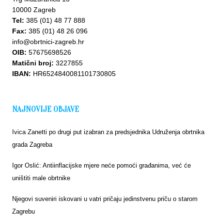
10000 Zagreb
Tel:
385 (01) 48 77 888
Fax:
385 (01) 48 26 096
info@obrtnici-zagreb.hr
OIB:
57675698526
Matični broj:
3227855
IBAN:
HR6524840081101730805
NAJNOVIJE OBJAVE
Ivica Zanetti po drugi put izabran za predsjednika Udruženja obrtnika
grada Zagreba
Igor Oslić: Antiinflacijske mjere neće pomoći građanima, već će
uništiti male obrtnike
Njegovi suveniri iskovani u vatri pričaju jedinstvenu priču o starom
Zagrebu