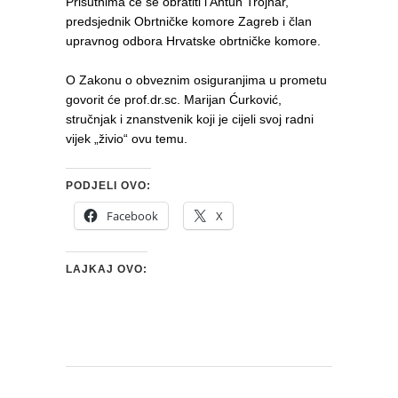
Prisutnima će se obratiti i Antun Trojnar,
predsjednik Obrtničke komore Zagreb i član
upravnog odbora Hrvatske obrtničke komore.
O Zakonu o obveznim osiguranjima u prometu
govorit će prof.dr.sc. Marijan Ćurković,
stručnjak i znanstvenik koji je cijeli svoj radni
vijek „živio“ ovu temu.
PODJELI OVO:
Facebook
X
LAJKAJ OVO: