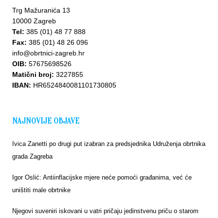
Trg Mažuranića 13
10000 Zagreb
Tel:
385 (01) 48 77 888
Fax:
385 (01) 48 26 096
info@obrtnici-zagreb.hr
OIB:
57675698526
Matični broj:
3227855
IBAN:
HR6524840081101730805
NAJNOVIJE OBJAVE
Ivica Zanetti po drugi put izabran za predsjednika Udruženja obrtnika
grada Zagreba
Igor Oslić: Antiinflacijske mjere neće pomoći građanima, već će
uništiti male obrtnike
Njegovi suveniri iskovani u vatri pričaju jedinstvenu priču o starom