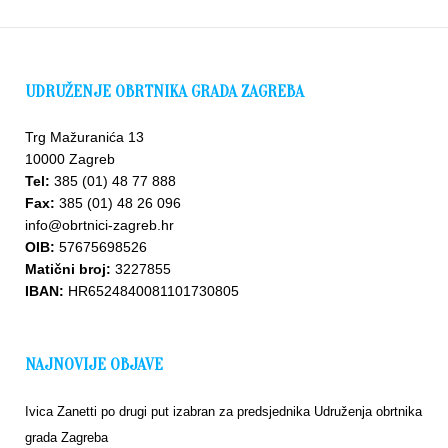
UDRUŽENJE OBRTNIKA GRADA ZAGREBA
Trg Mažuranića 13
10000 Zagreb
Tel:
385 (01) 48 77 888
Fax:
385 (01) 48 26 096
info@obrtnici-zagreb.hr
OIB:
57675698526
Matični broj:
3227855
IBAN:
HR6524840081101730805
NAJNOVIJE OBJAVE
Ivica Zanetti po drugi put izabran za predsjednika Udruženja obrtnika
grada Zagreba