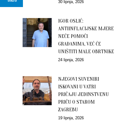
bazu
30 lipnja, 2026
IGOR OSLIĆ:
ANTIINFLACIJSKE MJERE
NEĆE POMOĆI
GRAĐANIMA, VEĆ ĆE
UNIŠTITI MALE OBRTNIKE
24 lipnja, 2026
NJEGOVI SUVENIRI
ISKOVANI U VATRI
PRIČAJU JEDINSTVENU
PRIČU O STAROM
ZAGREBU
19 lipnja, 2026