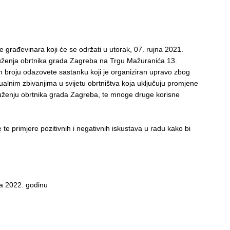
 građevinara koji će se održati u utorak, 07. rujna 2021.
uženja obrtnika grada Zagreba na Trgu Mažuranića 13.
broju odazovete sastanku koji je organiziran upravo zbog
ktualnim zbivanjima u svijetu obrtništva koja uključuju promjene
ruženju obrtnika grada Zagreba, te mnoge druge korisne
e te primjere pozitivnih i negativnih iskustava u radu kako bi
za 2022. godinu