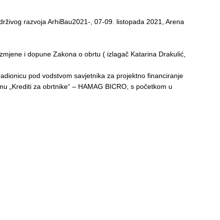
održivog razvoja ArhiBau2021-, 07-09. listopada 2021, Arena
mjene i dopune Zakona o obrtu ( izlagač Katarina Drakulić,
dionicu pod vodstvom savjetnika za projektno financiranje
temu „Krediti za obrtnike“ – HAMAG BICRO, s početkom u