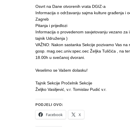
Osvrt na Dane otvorenih vrata DGIZ-a
Informacija o održavanju sajma kulture građenja i 
Zagreb
Pitanja i prijedlozi
Informacija o provedenom savjetovanju vezano za iz
tajnik Udruženja )
VAŽNO: Nakon sastanka Sekcije pozivamo Vas na ra
gosp. mag.oec.univ.spec.oec Željka Tuličića , na 
18.00h u svečanoj dvorani.
Veselimo se Vašem dolasku!
Tajnik Sekcije Pročelnik Sekcije
Željko Vasiljević, v.r. Tomislav Pudić v.r.
PODJELI OVO:
Facebook
X