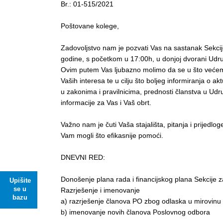
Br.: 01-515/2021
Poštovane kolege,
Zadovoljstvo nam je pozvati Vas na sastanak Sekcije
godine, s početkom u 17:00h, u donjoj dvorani Udr
Ovim putem Vas ljubazno molimo da se u što većem 
Vaših interesa te u cilju što boljeg informiranja o a
u zakonima i pravilnicima, prednosti članstva u Ud
informacije za Vas i Vaš obrt.
Važno nam je čuti Vaša stajališta, pitanja i prijedlog
Vam mogli što efikasnije pomoći.
DNEVNI RED:
Donošenje plana rada i financijskog plana Sekcije 
Upišite
se u
Razrješenje i imenovanje
bazu
a) razrješenje članova PO zbog odlaska u mirovinu
b) imenovanje novih članova Poslovnog odbora