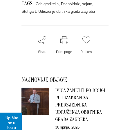
TAGS:
Ceh graditelja
,
Dach&Holz
,
sajam
,
Stuttgart
,
Udruženje obrtnika grada Zagreba
Share
Print page
0
Likes
NAJNOVIJE OBJAVE
IVICA ZANETTI PO DRUGI
PUT IZABRAN ZA
PREDSJEDNIKA
UDRUŽENJA OBRTNIKA
Upišite
GRADA ZAGREBA
se u
30 lipnja, 2026
bazu