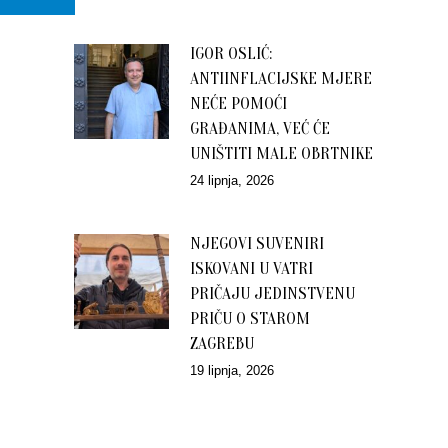
IGOR OSLIĆ:
ANTIINFLACIJSKE MJERE
NEĆE POMOĆI
GRAĐANIMA, VEĆ ĆE
UNIŠTITI MALE OBRTNIKE
24 lipnja, 2026
NJEGOVI SUVENIRI
ISKOVANI U VATRI
PRIČAJU JEDINSTVENU
PRIČU O STAROM
ZAGREBU
19 lipnja, 2026