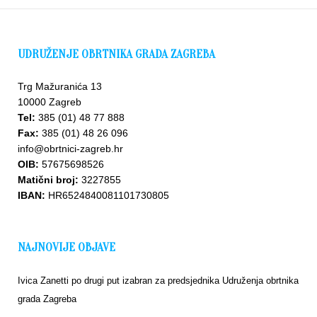
UDRUŽENJE OBRTNIKA GRADA ZAGREBA
Trg Mažuranića 13
10000 Zagreb
Tel:
385 (01) 48 77 888
Fax:
385 (01) 48 26 096
info@obrtnici-zagreb.hr
OIB:
57675698526
Matični broj:
3227855
IBAN:
HR6524840081101730805
NAJNOVIJE OBJAVE
Ivica Zanetti po drugi put izabran za predsjednika Udruženja obrtnika
grada Zagreba