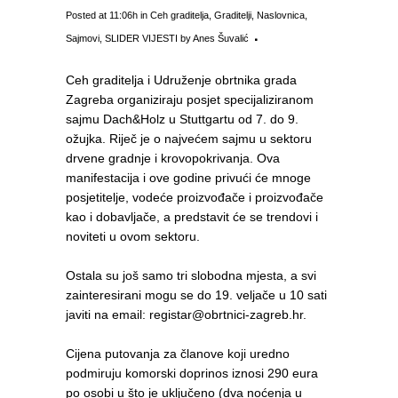
Posted at 11:06h
in
Ceh graditelja
,
Graditelji
,
Naslovnica
,
Sajmovi
,
SLIDER VIJESTI
by
Anes Šuvalić
Ceh graditelja i Udruženje obrtnika grada
Zagreba organiziraju posjet specijaliziranom
sajmu Dach&Holz u Stuttgartu od 7. do 9.
ožujka. Riječ je o najvećem sajmu u sektoru
drvene gradnje i krovopokrivanja. Ova
manifestacija i ove godine privući će mnoge
posjetitelje, vodeće proizvođače i proizvođače
kao i dobavljače, a predstavit će se trendovi i
noviteti u ovom sektoru.
Ostala su još samo tri slobodna mjesta, a svi
zainteresirani mogu se do 19. veljače u 10 sati
javiti na email: registar@obrtnici-zagreb.hr.
Cijena putovanja za članove koji uredno
podmiruju komorski doprinos iznosi 290 eura
po osobi u što je uključeno (dva noćenja u