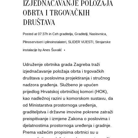
IZJEDNAČAVANJE POLOŽAJA
OBRTA I TRGOVAČKIH
DRUŠTAVA
Posted at 07:37h
in
Ceh graditelja
,
Graditelji
,
Naslovnica
,
Plinoserviseri i plinoinstalateri
,
SLIDER VIJESTI
,
Strojarske
instalacije
by
Anes Šuvalić
Udruženje obrtnika grada Zagreba traži
izjednačavanje položaja obrta i trgovačkih
društava u poslovima projektiranja i stručnog
nadzora građenja. Službeno je upućen
prijedlog Hrvatskoj obrtničkoj komori (HOK),
kao nadležnoj razini u komorskom sustavu, da
od Ministarstva prostornoga uređenja,
graditeljstva i državne imovine pokrene zatraži
preispitivanje i izmjene Zakona o poslovima i
djelatnostima prostornoga uređenja i gradnje.
Prema važećim propisima obrtnici su u