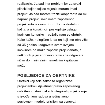
realizaciju. Ja sad ima problem jer za svaki
plinski bojler koji se mijenja moram imati
projekt. Ja sad moram tražiti kooperanta da mi
napravi projekt, iako imam zaposlenog
projektanta u svom obrtu. To me dodatno
košta, a u konačnici i poskupljuje uslugu
krajnjem korisniku – požalio nam se obrtnik.
Kako kaže, nelogično je da on koji ima obrt više
od 35 godina i odgovara svom svojom
imovinom ne može zaposliti projektanata, a
netko tok je jučer otvorio firmu i ne odgovara
ničim do minimalnim temeljnim kapitalom
može.
POSLJEDICE ZA OBRTNIKE
Obrtnici koji žele zakonito organizirati
projektantsku djelatnost preko zaposlenog
ovlaštenog stručnjaka ili integrirati projektiranje
s izvođenjem radova u jedinstvenom
poslovnom modelu prisiljeni su osnovati