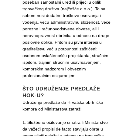
poseban samostalni ured ili priječi u oblik
trgovačkog društva (najčešće d.o.o.). To sa
sobom nosi dodatne troškove osnivanja i
vođenja, veću administrativnu složenost, veće
porezne i računovodstvene obveze, ali i
neravnopravnost obrtnika u odnosu na druge
poslovne oblike. Pritom su javni interesi u
graditeljstvu već u potpunosti zaštićeni:
osobnom ovlaštenošću projektanta, stručnim
ispitom, trajnim stručnim usavršavanjem,
komorskim nadzorom i obveznim
profesionalnim osiguranjem.
ŠTO UDRUŽENJE PREDLAŽE
HOK-U?
Udruženje predlaže da Hrvatska obrtnička
komora od Ministarstva zatraži:
1. Službeno očitovanje smatra li Ministarstvo
da važeći propisi de facto stavljaju obrte u
nepovoljniji položaj u odnosu na trgovačka