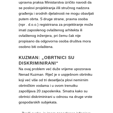
upravna praksa Ministarstva izričito navodi da
se poslovi projektiranja i/ili stručnog nadzora
građenja i srodnih djelatnosti ne mogu obavljati
putem obrta. S druge strane, pravna osoba
(npr . d.o.o.) registrirana za projektiranje može
imati zaposlenog ovlaštenog arhitekta ili
ovlaštenog inženjera, pri čemu čak nije
propisano da odgovorna osoba društva mora
osobno biti ovlaštena.
KUZMAN: „OBRTNICI SU
DISKRIMINIRANI“
Na ovaj problem već duže vrijeme upozorava
Nenad Kuzman. Riječ je o uspješnom obrtniku
koji već više od tri desetljeća plovi nemirnim
obrtničkim vodama i u ovom trenutku
zapošljava 20 zaposlenika. Smatra kako su
obrtnici diskriminirani u odnosu na druge vrste
gospodarskih subjekata.