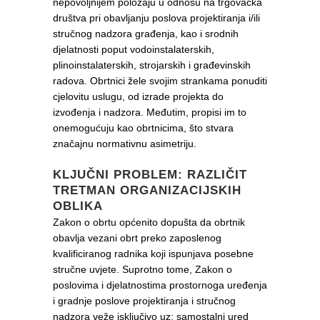
nepovoljnijem položaju u odnosu na trgovačka
društva pri obavljanju poslova projektiranja i/ili
stručnog nadzora građenja, kao i srodnih
djelatnosti poput vodoinstalaterskih,
plinoinstalaterskih, strojarskih i građevinskih
radova. Obrtnici žele svojim strankama ponuditi
cjelovitu uslugu, od izrade projekta do
izvođenja i nadzora. Međutim, propisi im to
onemogućuju kao obrtnicima, što stvara
značajnu normativnu asimetriju.
KLJUČNI PROBLEM: RAZLIČIT
TRETMAN ORGANIZACIJSKIH
OBLIKA
Zakon o obrtu općenito dopušta da obrtnik
obavlja vezani obrt preko zaposlenog
kvalificiranog radnika koji ispunjava posebne
stručne uvjete. Suprotno tome, Zakon o
poslovima i djelatnostima prostornoga uređenja
i gradnje poslove projektiranja i stručnog
nadzora veže isključivo uz: samostalni ured