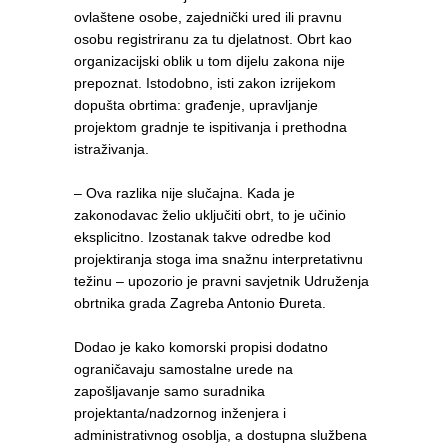
ovlaštene osobe, zajednički ured ili pravnu
osobu registriranu za tu djelatnost. Obrt kao
organizacijski oblik u tom dijelu zakona nije
prepoznat. Istodobno, isti zakon izrijekom
dopušta obrtima: građenje, upravljanje
projektom gradnje te ispitivanja i prethodna
istraživanja.
– Ova razlika nije slučajna. Kada je
zakonodavac želio uključiti obrt, to je učinio
eksplicitno. Izostanak takve odredbe kod
projektiranja stoga ima snažnu interpretativnu
težinu – upozorio je pravni savjetnik Udruženja
obrtnika grada Zagreba Antonio Đureta.
Dodao je kako komorski propisi dodatno
ograničavaju samostalne urede na
zapošljavanje samo suradnika
projektanta/nadzornog inženjera i
administrativnog osoblja, a dostupna službena