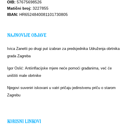
OIB:
57675698526
Matični broj:
3227855
IBAN:
HR6524840081101730805
NAJNOVIJE OBJAVE
Ivica Zanetti po drugi put izabran za predsjednika Udruženja obrtnika
grada Zagreba
Igor Oslić: Antiinflacijske mjere neće pomoći građanima, već će
uništiti male obrtnike
Njegovi suveniri iskovani u vatri pričaju jedinstvenu priču o starom
Zagrebu
KORISNI LINKOVI