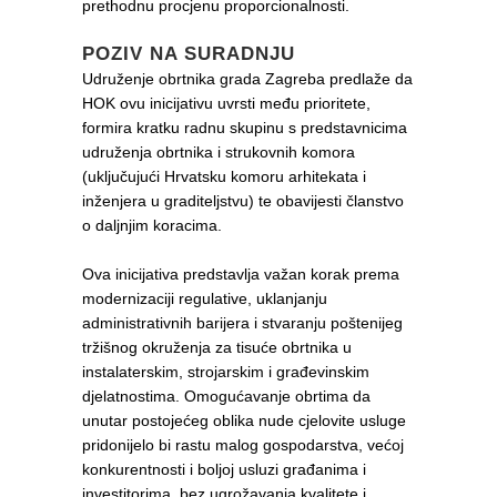
prethodnu procjenu proporcionalnosti.
POZIV NA SURADNJU
Udruženje obrtnika grada Zagreba predlaže da
HOK ovu inicijativu uvrsti među prioritete,
formira kratku radnu skupinu s predstavnicima
udruženja obrtnika i strukovnih komora
(uključujući Hrvatsku komoru arhitekata i
inženjera u graditeljstvu) te obavijesti članstvo
o daljnjim koracima.
Ova inicijativa predstavlja važan korak prema
modernizaciji regulative, uklanjanju
administrativnih barijera i stvaranju poštenijeg
tržišnog okruženja za tisuće obrtnika u
instalaterskim, strojarskim i građevinskim
djelatnostima. Omogućavanje obrtima da
unutar postojećeg oblika nude cjelovite usluge
pridonijelo bi rastu malog gospodarstva, većoj
konkurentnosti i boljoj usluzi građanima i
investitorima, bez ugrožavanja kvalitete i