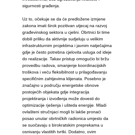
sigurnosti građenja.
Uz to, očekuje se da će predložene izmjene
zakona imati širok pozitivan utjecaj na razvoj
građevinskog sektora u cjelini. Obrtnici bi time
dobili priliku da aktivnije sudjeluju u velikim
infrastrukturnim projektima i javnim natječajima
gdje je često potrebna cjelovita usluga od ideje
do realizacije. Takav pristup omogućio bi bržu
provedbu radova, smanjenje koordinacijskih
troškova i veću fleksibilnost u prilagođavanju
specifičnim zahtjevima klijenata. Posebno je
značajno u području energetske obnove
postojećih objekata gdje integracija
projektiranja i izvođenja može dovesti do
optimizacije rješenja i ušteda energije. Mladi
ovlašteni stručnjaci mogli bi lakše pronaći
posao unutar obrtničkih radionica umjesto da
se suočavaju s birokratskim preprekama u
osnivanju vlastitih tvrtki. Dodatno, ovim