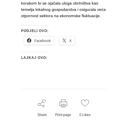
korakom bi se ojačala uloga obrtništva kao
temelja lokalnog gospodarstva i osigurala veća
otpornost sektora na ekonomske fluktuacije.
PODJELI OVO:
Facebook
X
LAJKAJ OVO:
Share
Print page
0
Likes