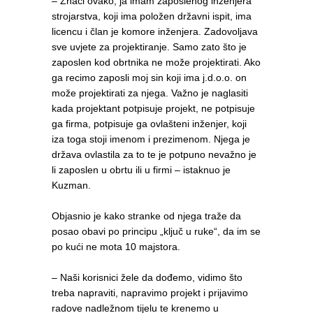
– Znači ovako, ja imam zaposlenog inženjera
strojarstva, koji ima položen državni ispit, ima
licencu i član je komore inženjera. Zadovoljava
sve uvjete za projektiranje. Samo zato što je
zaposlen kod obrtnika ne može projektirati. Ako
ga recimo zaposli moj sin koji ima j.d.o.o. on
može projektirati za njega. Važno je naglasiti
kada projektant potpisuje projekt, ne potpisuje
ga firma, potpisuje ga ovlašteni inženjer, koji
iza toga stoji imenom i prezimenom. Njega je
država ovlastila za to te je potpuno nevažno je
li zaposlen u obrtu ili u firmi – istaknuo je
Kuzman.
Objasnio je kako stranke od njega traže da
posao obavi po principu „ključ u ruke“, da im se
po kući ne mota 10 majstora.
– Naši korisnici žele da dođemo, vidimo što
treba napraviti, napravimo projekt i prijavimo
radove nadležnom tijelu te krenemo u