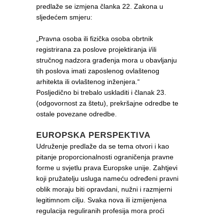
predlaže se izmjena članka 22. Zakona u
sljedećem smjeru:
„Pravna osoba ili fizička osoba obrtnik
registrirana za poslove projektiranja i/ili
stručnog nadzora građenja mora u obavljanju
tih poslova imati zaposlenog ovlaštenog
arhitekta ili ovlaštenog inženjera.“
Posljedično bi trebalo uskladiti i članak 23.
(odgovornost za štetu), prekršajne odredbe te
ostale povezane odredbe.
EUROPSKA PERSPEKTIVA
Udruženje predlaže da se tema otvori i kao
pitanje proporcionalnosti ograničenja pravne
forme u svjetlu prava Europske unije. Zahtjevi
koji pružatelju usluga nameću određeni pravni
oblik moraju biti opravdani, nužni i razmjerni
legitimnom cilju. Svaka nova ili izmijenjena
regulacija reguliranih profesija mora proći