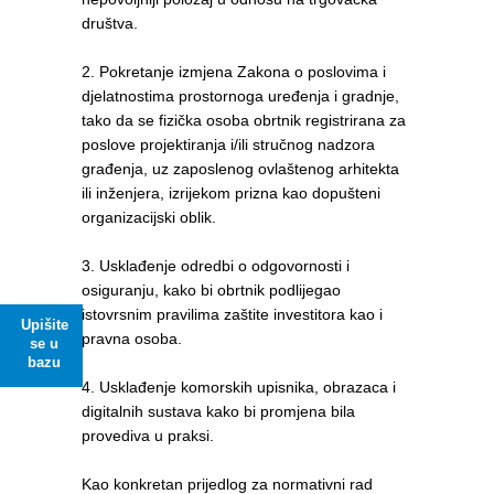
društva.
2. Pokretanje izmjena Zakona o poslovima i
djelatnostima prostornoga uređenja i gradnje,
tako da se fizička osoba obrtnik registrirana za
poslove projektiranja i/ili stručnog nadzora
građenja, uz zaposlenog ovlaštenog arhitekta
ili inženjera, izrijekom prizna kao dopušteni
organizacijski oblik.
3. Usklađenje odredbi o odgovornosti i
osiguranju, kako bi obrtnik podlijegao
istovrsnim pravilima zaštite investitora kao i
Upišite
pravna osoba.
se u
bazu
4. Usklađenje komorskih upisnika, obrazaca i
digitalnih sustava kako bi promjena bila
provediva u praksi.
Kao konkretan prijedlog za normativni rad