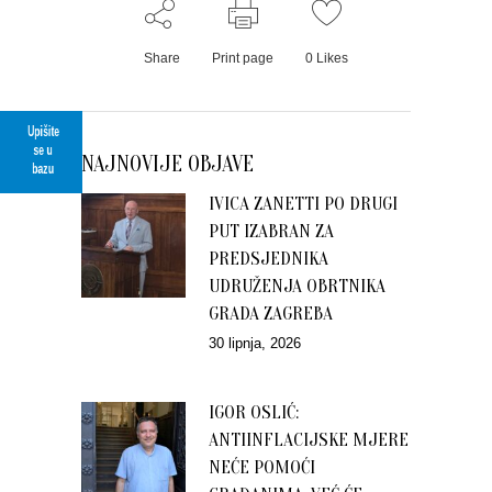
Share
Print page
0
Likes
Upišite
se u
NAJNOVIJE OBJAVE
bazu
IVICA ZANETTI PO DRUGI
PUT IZABRAN ZA
PREDSJEDNIKA
UDRUŽENJA OBRTNIKA
GRADA ZAGREBA
30 lipnja, 2026
IGOR OSLIĆ:
ANTIINFLACIJSKE MJERE
NEĆE POMOĆI