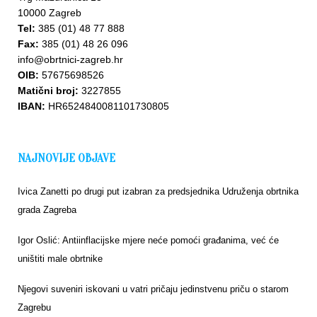
10000 Zagreb
Tel:
385 (01) 48 77 888
Fax:
385 (01) 48 26 096
info@obrtnici-zagreb.hr
OIB:
57675698526
Matični broj:
3227855
IBAN:
HR6524840081101730805
NAJNOVIJE OBJAVE
Ivica Zanetti po drugi put izabran za predsjednika Udruženja obrtnika
grada Zagreba
Igor Oslić: Antiinflacijske mjere neće pomoći građanima, već će
uništiti male obrtnike
Njegovi suveniri iskovani u vatri pričaju jedinstvenu priču o starom
Zagrebu