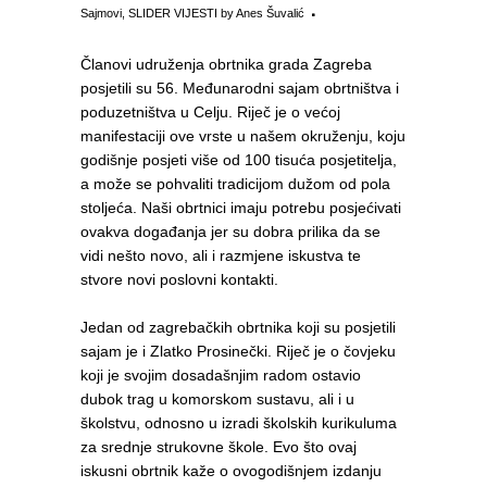
Sajmovi
,
SLIDER VIJESTI
by
Anes Šuvalić
Članovi udruženja obrtnika grada Zagreba
posjetili su 56. Međunarodni sajam obrtništva i
poduzetništva u Celju. Riječ je o većoj
manifestaciji ove vrste u našem okruženju, koju
godišnje posjeti više od 100 tisuća posjetitelja,
a može se pohvaliti tradicijom dužom od pola
stoljeća. Naši obrtnici imaju potrebu posjećivati
ovakva događanja jer su dobra prilika da se
vidi nešto novo, ali i razmjene iskustva te
stvore novi poslovni kontakti.
Jedan od zagrebačkih obrtnika koji su posjetili
sajam je i Zlatko Prosinečki. Riječ je o čovjeku
koji je svojim dosadašnjim radom ostavio
dubok trag u komorskom sustavu, ali i u
školstvu, odnosno u izradi školskih kurikuluma
za srednje strukovne škole. Evo što ovaj
iskusni obrtnik kaže o ovogodišnjem izdanju