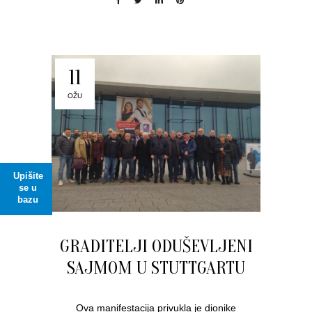
11
OŽU
Upišite
se u
bazu
GRADITELJI ODUŠEVLJENI
SAJMOM U STUTTGARTU
Ova manifestacija privukla je dionike