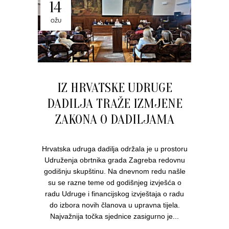
14
OŽU
IZ HRVATSKE UDRUGE
DADILJA TRAŽE IZMJENE
ZAKONA O DADILJAMA
Hrvatska udruga dadilja održala je u prostoru
Udruženja obrtnika grada Zagreba redovnu
godišnju skupštinu. Na dnevnom redu našle
su se razne teme od godišnjeg izvješća o
radu Udruge i financijskog izvještaja o radu
do izbora novih članova u upravna tijela.
Najvažnija točka sjednice zasigurno je...