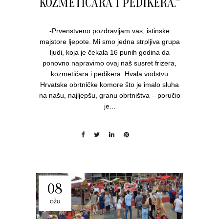
KOZMETIČARA I PEDIKERA.“
-Prvenstveno pozdravljam vas, istinske
majstore ljepote. Mi smo jedna strpljiva grupa
ljudi, koja je čekala 16 punih godina da
ponovno napravimo ovaj naš susret frizera,
kozmetičara i pedikera. Hvala vodstvu
Hrvatske obrtničke komore što je imalo sluha
na našu, najljepšu, granu obrtništva – poručio
je...
08
OŽU