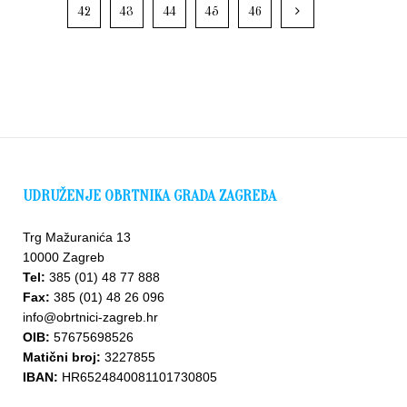
42
43
44
45
46
UDRUŽENJE OBRTNIKA GRADA ZAGREBA
Trg Mažuranića 13
10000 Zagreb
Tel:
385 (01) 48 77 888
Fax:
385 (01) 48 26 096
info@obrtnici-zagreb.hr
OIB:
57675698526
Matični broj:
3227855
IBAN:
HR6524840081101730805