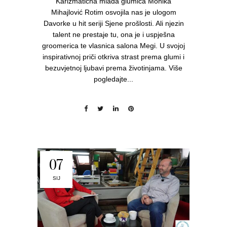
Karizmatična mlada glumica Monika
Mihajlović Rotim osvojila nas je ulogom
Davorke u hit seriji Sjene prošlosti. Ali njezin
talent ne prestaje tu, ona je i uspješna
groomerica te vlasnica salona Megi. U svojoj
inspirativnoj priči otkriva strast prema glumi i
bezuvjetnoj ljubavi prema životinjama. Više
pogledajte...
07
SIJ