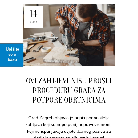
14
STU
Upišite
se u
bazu
OVI ZAHTJEVI NISU PROŠLI
PROCEDURU GRADA ZA
POTPORE OBRTNICIMA
Grad Zagreb objavio je popis podnositelja
zahtjeva koji su nepotpuni, nepravovremeni i
koji ne ispunjavaju uvjete Javnog poziva za