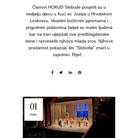
Članovi HOKUD Slobode posjetili su u
nedjelju djecu u Kući sv. Josipa u Hrvatskom
Leskovcu. Veselim božićnim pjesmama i
prigodnim poklonima željeli su malim ljudima
bar na tren uljepšati ove predblagdanske
dane i razveseliti njihova mlada srca. Njihova
predanost pokazuje što "Sloboda" znači u
zajednici. Riječ...
01
PRO