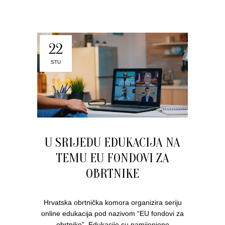
22
STU
U SRIJEDU EDUKACIJA NA
TEMU EU FONDOVI ZA
OBRTNIKE
Hrvatska obrtnička komora organizira seriju
online edukacija pod nazivom “EU fondovi za
obrtnike”. Edukacije su namijenjene