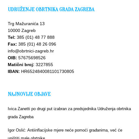
UDRUŽENJE OBRTNIKA GRADA ZAGREBA
Trg Mažuranića 13
10000 Zagreb
Tel:
385 (01) 48 77 888
Fax:
385 (01) 48 26 096
info@obrtnici-zagreb.hr
OIB:
57675698526
Matični broj:
3227855
IBAN:
HR6524840081101730805
NAJNOVIJE OBJAVE
Ivica Zanetti po drugi put izabran za predsjednika Udruženja obrtnika
grada Zagreba
Igor Oslić: Antiinflacijske mjere neće pomoći građanima, već će
uništiti male obrtnike