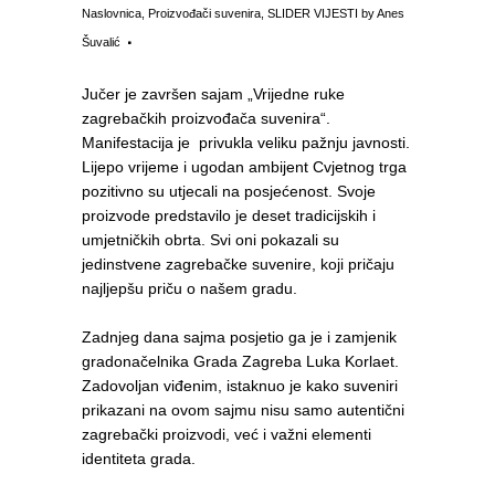
Naslovnica
,
Proizvođači suvenira
,
SLIDER VIJESTI
by
Anes
Šuvalić
Jučer je završen sajam „Vrijedne ruke
zagrebačkih proizvođača suvenira“.
Manifestacija je privukla veliku pažnju javnosti.
Lijepo vrijeme i ugodan ambijent Cvjetnog trga
pozitivno su utjecali na posjećenost. Svoje
proizvode predstavilo je deset tradicijskih i
umjetničkih obrta. Svi oni pokazali su
jedinstvene zagrebačke suvenire, koji pričaju
najljepšu priču o našem gradu.
Zadnjeg dana sajma posjetio ga je i zamjenik
gradonačelnika Grada Zagreba Luka Korlaet.
Zadovoljan viđenim, istaknuo je kako suveniri
prikazani na ovom sajmu nisu samo autentični
zagrebački proizvodi, već i važni elementi
identiteta grada.