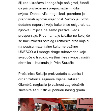
čiji rad ukrašava i obogaćuje naš grad, čineći
ga još privlačnijim i prepoznatljivim diljem
svijeta. Danas, više nego ikad, potrebno je
prepoznati njihovu vrijednost. Važno je uložiti
dodatne napore i volju kako bi se osiguralo da
njihova umijeća ne samo prežive, već i
prosperiraju. Pred nama je izložba na kojoj će
se naći između ostalog i licitarska srca koja su
na popisu materijalne kulturne baštine
UNESCO-a i mnoge druge rukotvorine koje
svjedoče o tradiciji, vještini i kreativnosti naših
obrtnika – istaknula je Prka Đurašić.
Pročelnica Sekcije proizvođača suvenira i
organizatorica sajmova Dijana Halužan
Glumbić, naglasila je važnost zagrebačkih
suvenira za turističku ponudu našeg grada.