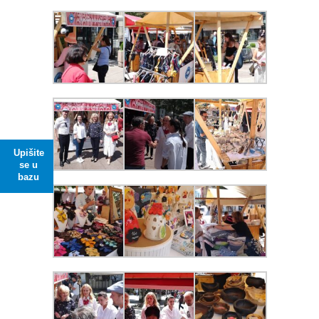
Upišite
se u
bazu