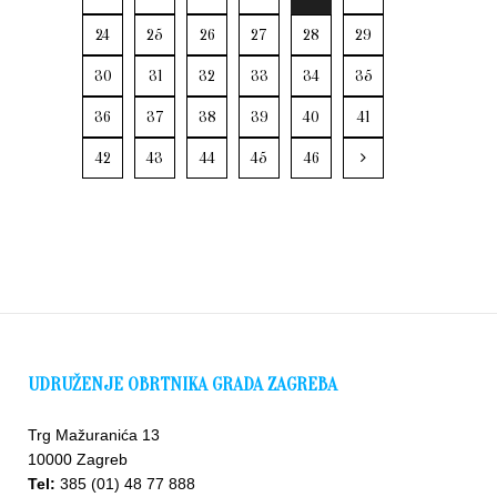
24
25
26
27
28
29
30
31
32
33
34
35
36
37
38
39
40
41
42
43
44
45
46
UDRUŽENJE OBRTNIKA GRADA ZAGREBA
Trg Mažuranića 13
10000 Zagreb
Tel:
385 (01) 48 77 888