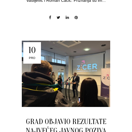
Vasiljević i Roman Čačić. Priznanja su im...
10
PRO
GRAD OBJAVIO REZULTATE
NAJVEĆEG JAVNOG POZIVA