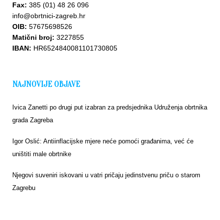
Fax:
385 (01) 48 26 096
info@obrtnici-zagreb.hr
OIB:
57675698526
Matični broj:
3227855
IBAN:
HR6524840081101730805
NAJNOVIJE OBJAVE
Ivica Zanetti po drugi put izabran za predsjednika Udruženja obrtnika
grada Zagreba
Igor Oslić: Antiinflacijske mjere neće pomoći građanima, već će
uništiti male obrtnike
Njegovi suveniri iskovani u vatri pričaju jedinstvenu priču o starom
Zagrebu