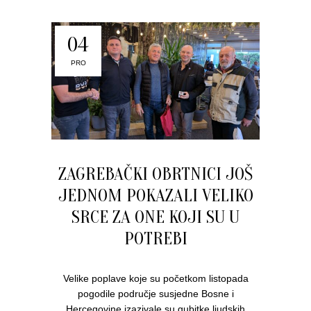
04
PRO
ZAGREBAČKI OBRTNICI JOŠ
JEDNOM POKAZALI VELIKO
SRCE ZA ONE KOJI SU U
POTREBI
Velike poplave koje su početkom listopada
pogodile područje susjedne Bosne i
Hercegovine izazivale su gubitke ljudskih