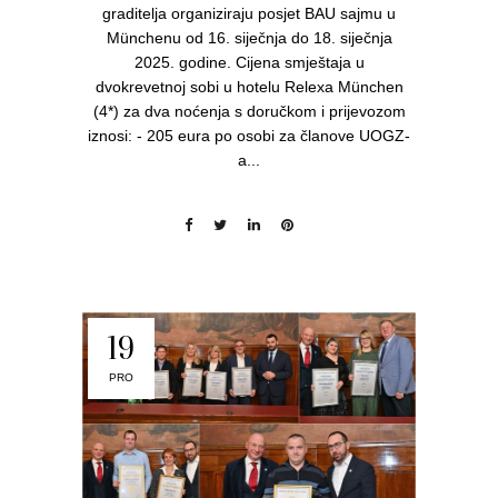
graditelja organiziraju posjet BAU sajmu u
Münchenu od 16. siječnja do 18. siječnja
2025. godine. Cijena smještaja u
dvokrevetnoj sobi u hotelu Relexa München
(4*) za dva noćenja s doručkom i prijevozom
iznosi: - 205 eura po osobi za članove UOGZ-
a...
19
PRO