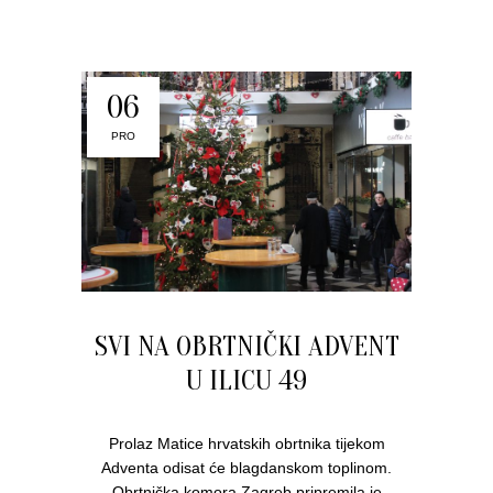
06
PRO
SVI NA OBRTNIČKI ADVENT
U ILICU 49
Prolaz Matice hrvatskih obrtnika tijekom
Adventa odisat će blagdanskom toplinom.
Obrtnička komora Zagreb pripremila je