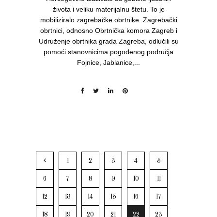
života i veliku materijalnu štetu. To je
mobiliziralo zagrebačke obrtnike. Zagrebački
obrtnici, odnosno Obrtnička komora Zagreb i
Udruženje obrtnika grada Zagreba, odlučili su
pomoći stanovnicima pogođenog područja
Fojnice, Jablanice,...
1
2
3
4
5
6
7
8
9
10
11
12
13
14
15
16
17
18
19
20
21
22
23