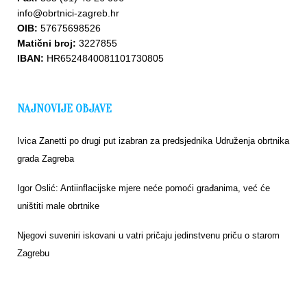
info@obrtnici-zagreb.hr
OIB:
57675698526
Matični broj:
3227855
IBAN:
HR6524840081101730805
NAJNOVIJE OBJAVE
Ivica Zanetti po drugi put izabran za predsjednika Udruženja obrtnika
grada Zagreba
Igor Oslić: Antiinflacijske mjere neće pomoći građanima, već će
uništiti male obrtnike
Njegovi suveniri iskovani u vatri pričaju jedinstvenu priču o starom
Zagrebu