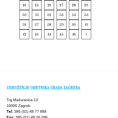
24
25
26
27
28
29
30
31
32
33
34
35
36
37
38
39
40
41
42
43
44
45
46
UDRUŽENJE OBRTNIKA GRADA ZAGREBA
Trg Mažuranića 13
10000 Zagreb
Tel:
385 (01) 48 77 888
Fax:
385 (01) 48 26 096