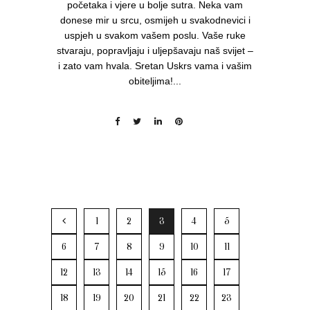
početaka i vjere u bolje sutra. Neka vam
donese mir u srcu, osmijeh u svakodnevici i
uspjeh u svakom vašem poslu. Vaše ruke
stvaraju, popravljaju i uljepšavaju naš svijet –
i zato vam hvala. Sretan Uskrs vama i vašim
obiteljima!...
1
2
3
4
5
6
7
8
9
10
11
12
13
14
15
16
17
18
19
20
21
22
23