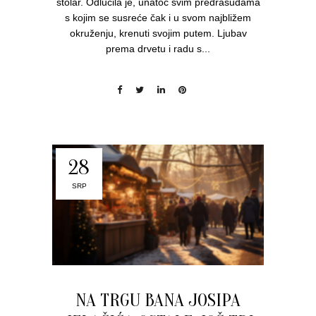
stolar. Odlučila je, unatoč svim predrasudama
s kojim se susreće čak i u svom najbližem
okruženju, krenuti svojim putem. Ljubav
prema drvetu i radu s...
28
SRP
NA TRGU BANA JOSIPA