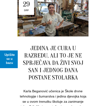
29
SRP
JEDINA JE CURA U
RAZREDU, ALI TO JE NE
Upišite
se u
SPRJEČAVA DA ŽIVI SVOJ
bazu
SAN I JEDNOG DANA
POSTANE STOLARKA
Karla Beganović učenica je Škole drvne
tehnologije i šumarstva i jedina djevojka koja
se u ovom trenutku školuje za zanimanje