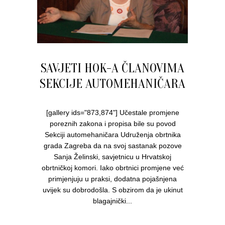
SAVJETI HOK-A ČLANOVIMA
SEKCIJE AUTOMEHANIČARA
[gallery ids="873,874"] Učestale promjene
poreznih zakona i propisa bile su povod
Sekciji automehaničara Udruženja obrtnika
grada Zagreba da na svoj sastanak pozove
Sanja Želinski, savjetnicu u Hrvatskoj
obrtničkoj komori. Iako obrtnici promjene već
primjenjuju u praksi, dodatna pojašnjena
uvijek su dobrodošla. S obzirom da je ukinut
blagajnički...