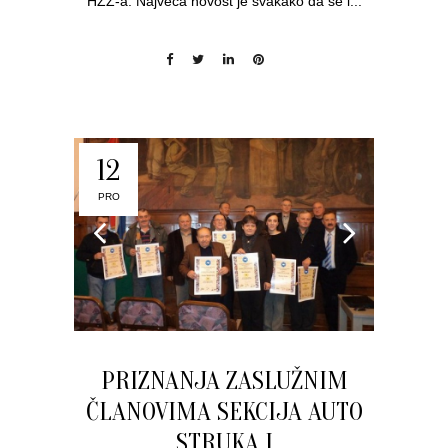
HZZ-a. Najveća novost je svakako da se i...
12
PRO
PRIZNANJA ZASLUŽNIM
ČLANOVIMA SEKCIJA AUTO
STRUKA I