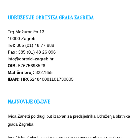
UDRUŽENJE OBRTNIKA GRADA ZAGREBA
Trg Mažuranića 13
10000 Zagreb
Tel:
385 (01) 48 77 888
Fax:
385 (01) 48 26 096
info@obrtnici-zagreb.hr
OIB:
57675698526
Matični broj:
3227855
IBAN:
HR6524840081101730805
NAJNOVIJE OBJAVE
Ivica Zanetti po drugi put izabran za predsjednika Udruženja obrtnika
grada Zagreba
Igor Oslić: Antiinflacijske mjere neće pomoći građanima, već će