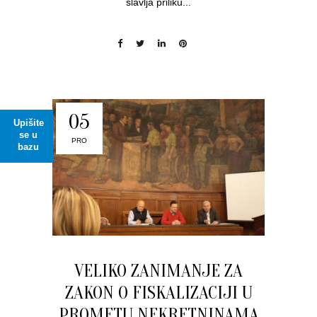
slavlja priliku...
05
Upišite
se u
PRO
bazu
VELIKO ZANIMANJE ZA
ZAKON O FISKALIZACIJI U
PROMETU NEKRETNINAMA