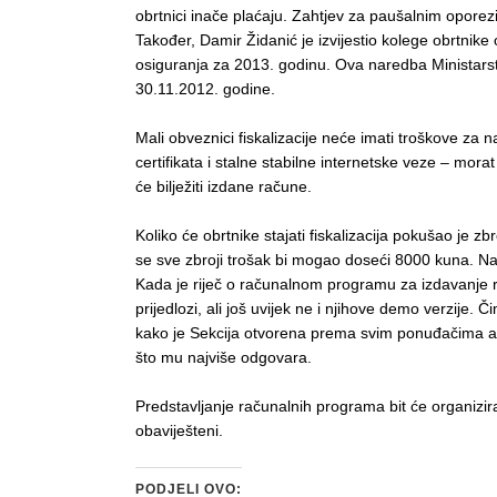
obrtnici inače plaćaju. Zahtjev za paušalnim oporez
Također, Damir Židanić je izvijestio kolege obrtni
osiguranja za 2013. godinu. Ova naredba Ministarst
30.11.2012. godine.
Mali obveznici fiskalizacije neće imati troškove za
certifikata i stalne stabilne internetske veze – mo
će bilježiti izdane račune.
Koliko će obrtnike stajati fiskalizacija pokušao je zb
se sve zbroji trošak bi mogao doseći 8000 kuna. N
Kada je riječ o računalnom programu za izdavanje r
prijedlozi, ali još uvijek ne i njihove demo verzije.
kako je Sekcija otvorena prema svim ponuđačima a n
što mu najviše odgovara.
Predstavljanje računalnih programa bit će organizira
obaviješteni.
PODJELI OVO: