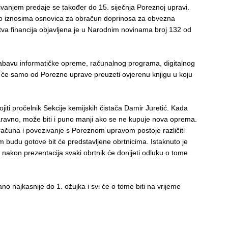
ivanjem predaje se također do 15. siječnja Poreznoj upravi.
ke o iznosima osnovica za obračun doprinosa za obvezna
va financija objavljena je u Narodnim novinama broj 132 od
 nabavu informatičke opreme, računalnog programa, digitalnog
rat će samo od Porezne uprave preuzeti ovjerenu knjigu u koju
rojiti pročelnik Sekcije kemijskih čistača Damir Juretić. Kada
aravno, može biti i puno manji ako se ne kupuje nova oprema.
ačuna i povezivanje s Poreznom upravom postoje različiti
 Čim budu gotove bit će predstavljene obrtnicima. Istaknuto je
akon prezentacija svaki obrtnik će donijeti odluku o tome
no najkasnije do 1. ožujka i svi će o tome biti na vrijeme