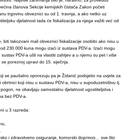
stvu. Najviše zanimanja bilo je, naravno, za provedbu
većina članova Sekcije kemijskih čistača Zakon početi
iranu trgovinu obveznici su od 1. travnja, a ako netko uz
iteljsku djelatnost tada će fiskalizacija za njega važiti već od
, biti takozvani mali obveznici fiskalizacije osobito ako nisu u
 od 230.000 kuna mogu izaći iz sustava PDV-a. Izaći mogu
u u sustav PDV-a ušli na vlastiti zahtjev a u njemu su pet i više
 se poreznoj upravi do 15. siječnja.
koji se paušalno oporezuju pa je Židanić podsjetio na uvjete za
 obrtnici koji nisu u sustavu PDV-a, nisu u supoduzetništvu tj.
pogon, ne obavljaju samostalnu djelatnost ugostiteljstva i
una bez PDV-a.
ni u 3 razreda:
no,
.
insko i zdravstveno osiguranje, komorski doprinos… sve što