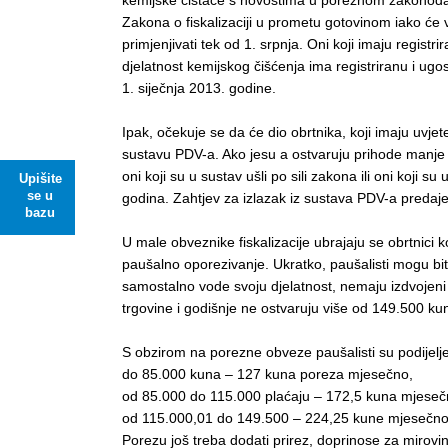
kemijske čistače s novostima u poreznom zakonodav
Zakona o fiskalizaciji u prometu gotovinom iako će 
primjenjivati tek od 1. srpnja. Oni koji imaju registr
djelatnost kemijskog čišćenja ima registriranu i ugost
1. siječnja 2013. godine.
Ipak, očekuje se da će dio obrtnika, koji imaju uvjete
sustavu PDV-a. Ako jesu a ostvaruju prihode manje
oni koji su u sustav ušli po sili zakona ili oni koji s
Upišite
se u
godina. Zahtjev za izlazak iz sustava PDV-a predaje
bazu
U male obveznike fiskalizacije ubrajaju se obrtnici 
paušalno oporezivanje. Ukratko, paušalisti mogu biti
samostalno vode svoju djelatnost, nemaju izdvojeni 
trgovine i godišnje ne ostvaruju više od 149.500 k
S obzirom na porezne obveze paušalisti su podijelje
do 85.000 kuna – 127 kuna poreza mjesečno,
od 85.000 do 115.000 plaćaju – 172,5 kuna mjeseč
od 115.000,01 do 149.500 – 224,25 kune mjesečno
Porezu još treba dodati prirez, doprinose za mirov