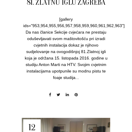
81. ZLATNU IGLU ZAGREBA
[gallery
ids="953,954,955,956,957,958,959,960,961,962,963"]
Da nas članice Sekcije cvjećara ne prestaju
oduševljavati svom maštovitošću pri izradi
cvjetnih instalacija dokaz je njihovo
sudjelovanje na ovogodišnjoj 81.Zlatnoj igli
koja je održana 15. listopada 2016. godine u
studiju Anton Marti na HTV. Svojim cvjetnim
instalacijama upotpunile su modnu pistu te
foaje studija...
12