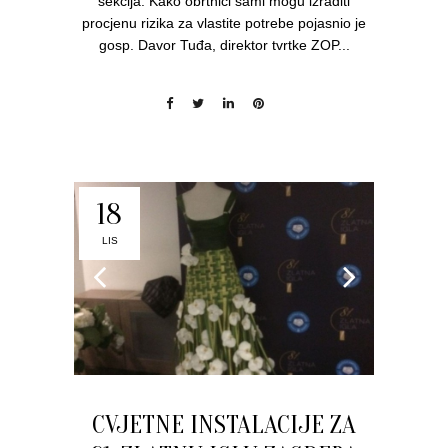
sekcija. Kako obrtnici sami mogu izraditi
procjenu rizika za vlastite potrebe pojasnio je
gosp. Davor Tuđa, direktor tvrtke ZOP...
18
LIS
CVJETNE INSTALACIJE ZA