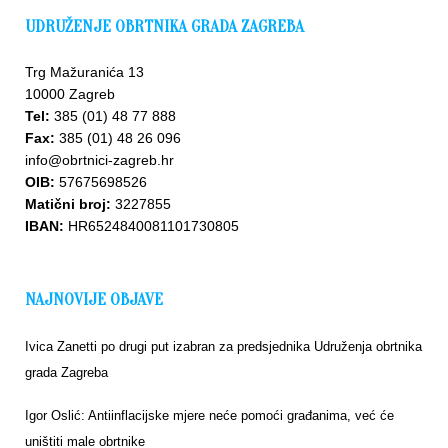
UDRUŽENJE OBRTNIKA GRADA ZAGREBA
Trg Mažuranića 13
10000 Zagreb
Tel:
385 (01) 48 77 888
Fax:
385 (01) 48 26 096
info@obrtnici-zagreb.hr
OIB:
57675698526
Matični broj:
3227855
IBAN:
HR6524840081101730805
NAJNOVIJE OBJAVE
Ivica Zanetti po drugi put izabran za predsjednika Udruženja obrtnika
grada Zagreba
Igor Oslić: Antiinflacijske mjere neće pomoći građanima, već će
uništiti male obrtnike