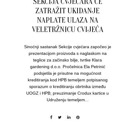
SEKCIJA CVJEĆARA ĆE
ZATRAŽIT UKIDANJE
NAPLATE ULAZA NA
VELETRŽNICU CVIJEĆA
Sinoćnji sastanak Sekcije cvjećara započeo je
prezentacijom proizvoda s naglaskom na
teglice za začinsko bilje, tvrtke Klara
gardening d.o.o. Pročelnica Ela Petrinić
podsjetila je prisutne na mogućnost
kreditiranja kod HPB temeljem potpisanog
sporazum o kreditiranju obrtnika između
UOGZ i HPB; preuzimanje Crodux kartice u
Udruženju temeljem...