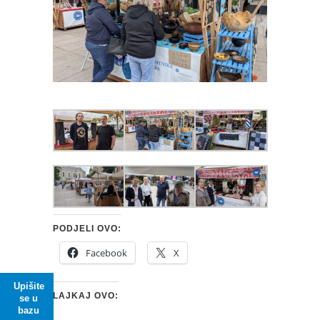
PODJELI OVO:
Facebook
X
Upišite
LAJKAJ OVO:
se u
bazu