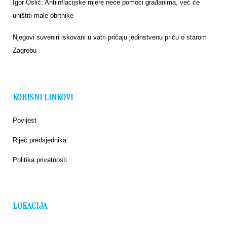
Igor Oslić: Antiinflacijske mjere neće pomoći građanima, već će
uništiti male obrtnike
Njegovi suveniri iskovani u vatri pričaju jedinstvenu priču o starom
Zagrebu
KORISNI LINKOVI
Povijest
Riječ predsjednika
Politika privatnosti
LOKACIJA