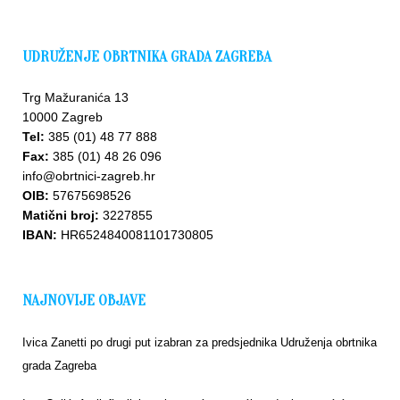
UDRUŽENJE OBRTNIKA GRADA ZAGREBA
Trg Mažuranića 13
10000 Zagreb
Tel:
385 (01) 48 77 888
Fax:
385 (01) 48 26 096
info@obrtnici-zagreb.hr
OIB:
57675698526
Matični broj:
3227855
IBAN:
HR6524840081101730805
NAJNOVIJE OBJAVE
Ivica Zanetti po drugi put izabran za predsjednika Udruženja obrtnika
grada Zagreba