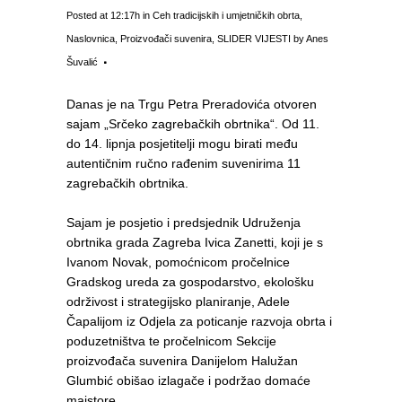
Posted at 12:17h
in
Ceh tradicijskih i umjetničkih obrta
,
Naslovnica
,
Proizvođači suvenira
,
SLIDER VIJESTI
by
Anes
Šuvalić
Danas je na Trgu Petra Preradovića otvoren
sajam „Srčeko zagrebačkih obrtnika“. Od 11.
do 14. lipnja posjetitelji mogu birati među
autentičnim ručno rađenim suvenirima 11
zagrebačkih obrtnika.
Sajam je posjetio i predsjednik Udruženja
obrtnika grada Zagreba Ivica Zanetti, koji je s
Ivanom Novak, pomoćnicom pročelnice
Gradskog ureda za gospodarstvo, ekološku
održivost i strategijsko planiranje, Adele
Čapalijom iz Odjela za poticanje razvoja obrta i
poduzetništva te pročelnicom Sekcije
proizvođača suvenira Danijelom Halužan
Glumbić obišao izlagače i podržao domaće
majstore.