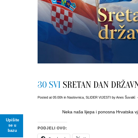
30 SVI
SRETAN DAN DRŽAV
Posted at 05:00h
in
Naslovnica
,
SLIDER VIJESTI
by
Anes Šuvalić
Neka naša lijepa i ponosna Hrvatska vje
Upišite
se u
PODJELI OVO:
bazu