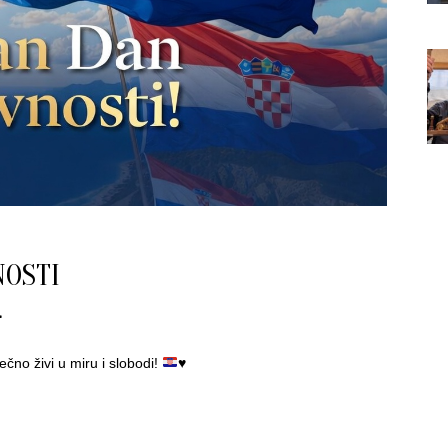
NOSTI
čno živi u miru i slobodi!
♥️