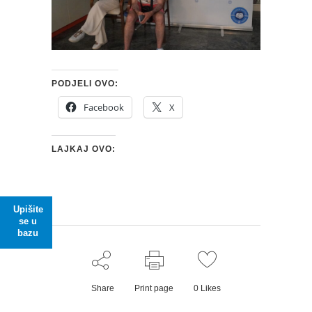
PODJELI OVO:
Facebook
X
LAJKAJ OVO:
Upišite
se u
bazu
Share
Print page
0
Likes