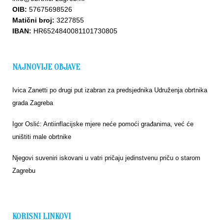
OIB:
57675698526
Matični broj:
3227855
IBAN:
HR6524840081101730805
NAJNOVIJE OBJAVE
Ivica Zanetti po drugi put izabran za predsjednika Udruženja obrtnika
grada Zagreba
Igor Oslić: Antiinflacijske mjere neće pomoći građanima, već će
uništiti male obrtnike
Njegovi suveniri iskovani u vatri pričaju jedinstvenu priču o starom
Zagrebu
KORISNI LINKOVI