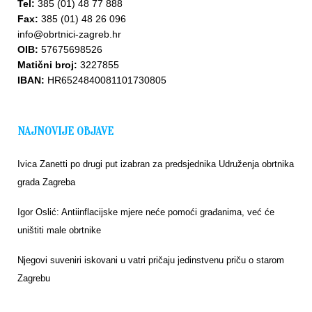
Tel:
385 (01) 48 77 888
Fax:
385 (01) 48 26 096
info@obrtnici-zagreb.hr
OIB:
57675698526
Matični broj:
3227855
IBAN:
HR6524840081101730805
NAJNOVIJE OBJAVE
Ivica Zanetti po drugi put izabran za predsjednika Udruženja obrtnika
grada Zagreba
Igor Oslić: Antiinflacijske mjere neće pomoći građanima, već će
uništiti male obrtnike
Njegovi suveniri iskovani u vatri pričaju jedinstvenu priču o starom
Zagrebu