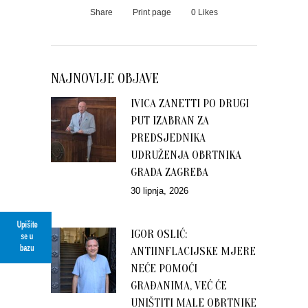
Share
Print page
0
Likes
NAJNOVIJE OBJAVE
IVICA ZANETTI PO DRUGI
PUT IZABRAN ZA
PREDSJEDNIKA
UDRUŽENJA OBRTNIKA
GRADA ZAGREBA
30 lipnja, 2026
Upišite
IGOR OSLIĆ:
se u
bazu
ANTIINFLACIJSKE MJERE
NEĆE POMOĆI
GRAĐANIMA, VEĆ ĆE
UNIŠTITI MALE OBRTNIKE