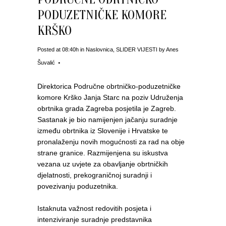
PODUZETNIČKE KOMORE
KRŠKO
Posted at 08:40h
in
Naslovnica
,
SLIDER VIJESTI
by
Anes
Šuvalić
Direktorica Područne obrtničko-poduzetničke
komore Krško Janja Starc na poziv Udruženja
obrtnika grada Zagreba posjetila je Zagreb.
Sastanak je bio namijenjen jačanju suradnje
između obrtnika iz Slovenije i Hrvatske te
pronalaženju novih mogućnosti za rad na obje
strane granice. Razmijenjena su iskustva
vezana uz uvjete za obavljanje obrtničkih
djelatnosti, prekograničnoj suradnji i
povezivanju poduzetnika.
Istaknuta važnost redovitih posjeta i
intenziviranje suradnje predstavnika