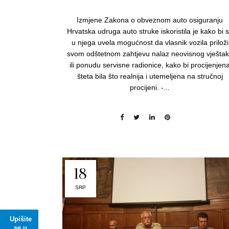
Izmjene Zakona o obveznom auto osiguranju
Hrvatska udruga auto struke iskoristila je kako bi 
u njega uvela mogućnost da vlasnik vozila priloži
svom odštetnom zahtjevu nalaz neovisnog vješta
ili ponudu servisne radionice, kako bi procijenjen
šteta bila što realnija i utemeljena na stručnoj
procijeni. -...
18
SRP
Upišite
se u