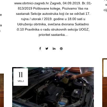
www.obrtnici-zagreb.hr Zagreb, 04.09.2019. Br.:01-
s
813/2019 Poštovane kolege, Pozivamo Vas na
ci
sastanak Sekcije autostruka koji će se održati 17.
se
rujna / utorak / 2019. godine u 18.00 sati u
Udruženju obrtnika, svečana dvorana Sukladno
ka
čl.10 Pravilnika o radu strukovnih sekcija UOGZ,
a
prioritet sastanka...
11
VELJ