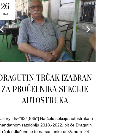
26
TRA
DRAGUTIN TRČAK IZABRAN
ZA PROČELNIKA SEKCIJE
AUTOSTRUKA
gallery ids="834,835"] Na čelu sekcije autostruka u
mandatnom razdoblju 2018.-2022. bit će Dragutin
Trčak odlučeno je to na sastanku održanom, 24.