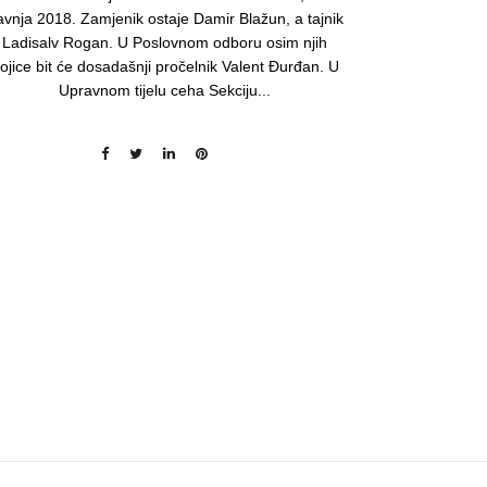
avnja 2018. Zamjenik ostaje Damir Blažun, a tajnik
Ladisalv Rogan. U Poslovnom odboru osim njih
rojice bit će dosadašnji pročelnik Valent Đurđan. U
Upravnom tijelu ceha Sekciju...