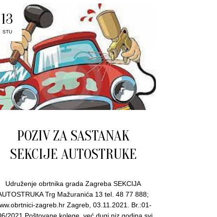
13
STU
POZIV ZA SASTANAK
SEKCIJE AUTOSTRUKE
Udruženje obrtnika grada Zagreba SEKCIJA
AUTOSTRUKA Trg Mažuranića 13 tel. 48 77 888;
ww.obrtnici-zagreb.hr Zagreb, 03.11.2021. Br.:01-
06/2021 Poštovane kolege, već dugi niz godina svi