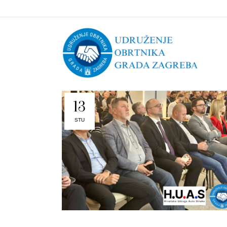
13
STU