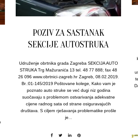
POZIV ZA SASTANAK
SEKCIJE AUTOSTRUKA
Udruženje obrtnika grada Zagreba SEKCIJA AUTO
STRUKA Trg Mažuranića 13 tel. 48 77 888; fax 48
u
26 096 www.obrtnici-zagreb.hr Zagreb, 08.02.2019.
t
Br.:01-145/2019 Poštovane kolege, Kako vam je
D
poznato auto struke se već dugi niz godina
suočavaju s problemom ostvarivanja adekvatne
cijene radnog sata od strane osiguravajućih
društava. S ciljem rješavanja problematike prošle
je...
e