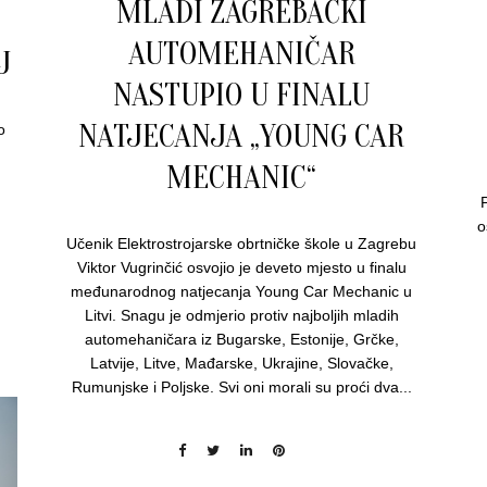
MLADI ZAGREBAČKI
AUTOMEHANIČAR
J
NASTUPIO U FINALU
NATJECANJA „YOUNG CAR
o
e
MECHANIC“
P
o
Učenik Elektrostrojarske obrtničke škole u Zagrebu
Viktor Vugrinčić osvojio je deveto mjesto u finalu
međunarodnog natjecanja Young Car Mechanic u
Litvi. Snagu je odmjerio protiv najboljih mladih
automehaničara iz Bugarske, Estonije, Grčke,
Latvije, Litve, Mađarske, Ukrajine, Slovačke,
Rumunjske i Poljske. Svi oni morali su proći dva...