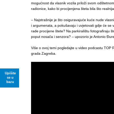
mogućnost da vlasnik vozila priloži svom odštetnom
radionice, kako bi procijenjena šteta bila što realnij
– Najstrašnije je što osiguravajuće kuće nude vlasn
i argumenata, a pokušavaju i uvjetovati gdje će se vo
rade procijene štete? Na parkiralištu fotografiraju št
poput nosača i senzora? – upozorio je Antonio Đure
Više o ovoj temi pogledajte u video podcastu TOP R
grada Zagreba.
Upišite
se u
bazu