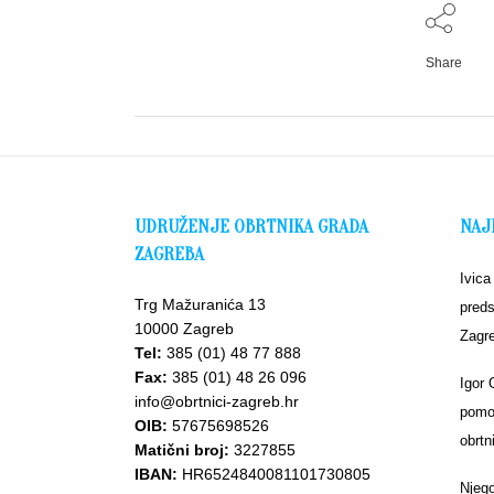
Share
UDRUŽENJE OBRTNIKA GRADA
NAJ
ZAGREBA
Ivica
Trg Mažuranića 13
preds
10000 Zagreb
Zagr
Tel:
385 (01) 48 77 888
Fax:
385 (01) 48 26 096
Igor 
info@obrtnici-zagreb.hr
pomoć
OIB:
57675698526
obrtn
Matični broj:
3227855
IBAN:
HR6524840081101730805
Njego