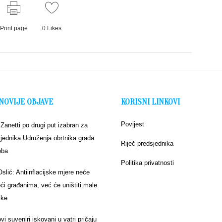
Print page
0
Likes
NOVIJE OBJAVE
KORISNI LINKOVI
Povijest
 Zanetti po drugi put izabran za
jednika Udruženja obrtnika grada
Riječ predsjednika
eba
Politika privatnosti
Oslić: Antiinflacijske mjere neće
i građanima, već će uništiti male
ike
vi suveniri iskovani u vatri pričaju